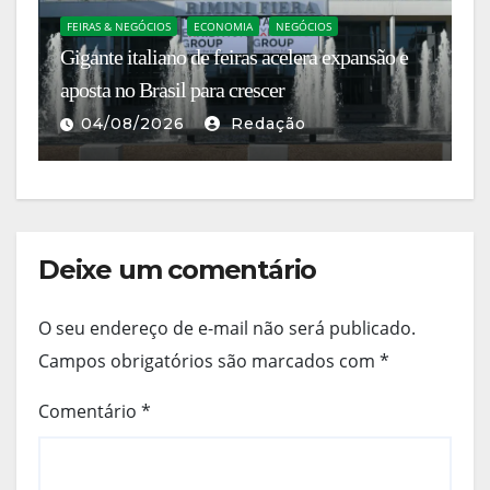
FEIRAS & NEGÓCIOS
ECONOMIA
NEGÓCIOS
E
Gigante italiano de feiras acelera expansão e
A 
s
aposta no Brasil para crescer
es
04/08/2026
Redação
Deixe um comentário
O seu endereço de e-mail não será publicado.
Campos obrigatórios são marcados com
*
Comentário
*