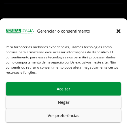
Gerenciar o consentimento
Para fornecer as melhores experiências, usamos tecnologias como
Facebook
Instagram
TikTok
Youtube
E-
cookies para armazenar e/ou acessar informações do dispositivo. O
mail
consentimento para essas tecnologias nos permitirá processar dados
como comportamento de navegação ou IDs exclusivos neste site. Não
consentir ou retirar o consentimento pode afetar negativamente certos
recursos e funções.
Aceitar
Jornal Italia é uma Marca registrada internacionalmente da We
Communication.
Negar
Sobre Nós
Contato
Endereços Úteis
Ver preferências
Política de Privacidade
Termos de Uso