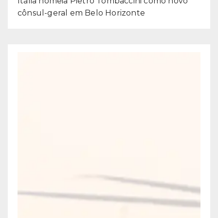
Itália nomeia Pietro Tombaccini como novo
cônsul-geral em Belo Horizonte