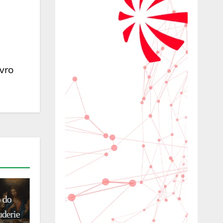
ivro
CULTURA
ENTRETENIMENTO
SCENA 2026: o melhor do
dido :
teatro contemporâneo italiano