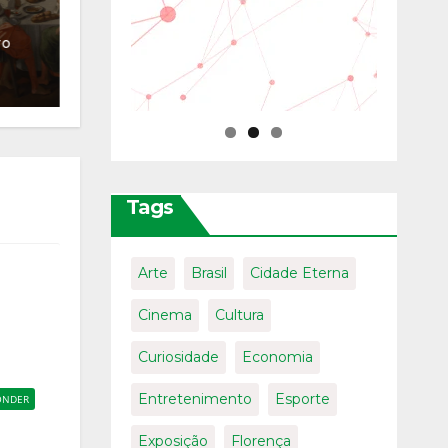
chega a São Paulo
ro
05/08/2026
Mauro
Fanfoni
l
Tags
Arte
Brasil
Cidade Eterna
Cinema
Cultura
Curiosidade
Economia
Entretenimento
Esporte
ONDER
Exposição
Florença