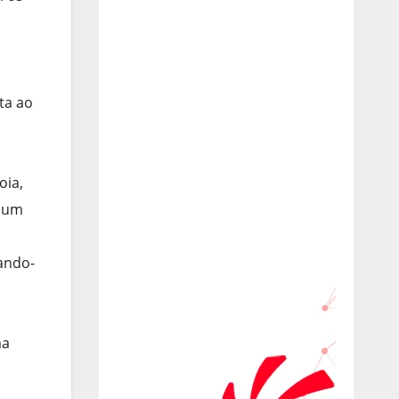
ta ao
oia,
a um
nando-
ma