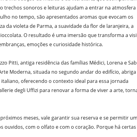
to trechos sonoros e leituras ajudam a entrar na atmosfera
rgulho no tempo, são apresentados aromas que evocam os
 da violeta de Parma, a suavidade da flor de laranjeira, a
ioccolata. O resultado é uma imersão que transforma a visi
mbranças, emoções e curiosidade histórica.
o Pitti, antiga residência das famílias Médici, Lorena e Sab
d’Arte Moderna, situada no segundo andar do edifício, abrig
 italiano, oferecendo o contexto ideal para essa jornada
llerie degli Uffizi para renovar a forma de viver a arte, tor
próximos meses, vale garantir sua reserva e se permitir u
os ouvidos, com o olfato e com o coração. Porque há certas