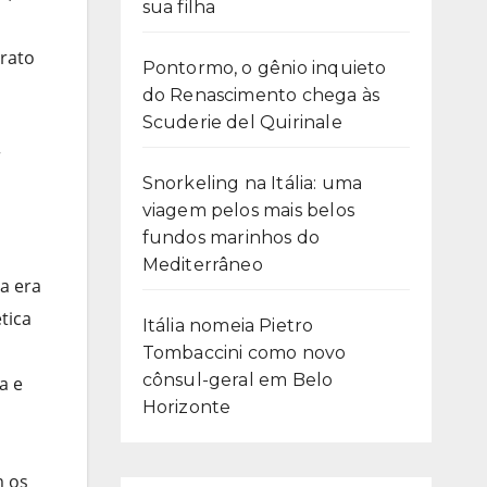
sua filha
trato
Pontormo, o gênio inquieto
do Renascimento chega às
Scuderie del Quirinale
r
Snorkeling na Itália: uma
viagem pelos mais belos
fundos marinhos do
Mediterrâneo
ia era
tica
Itália nomeia Pietro
Tombaccini como novo
cônsul-geral em Belo
a e
Horizonte
m os