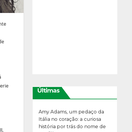
nte
de
á
erie
Últimas
Amy Adams, um pedaço da
Itália no coração: a curiosa
história por trás do nome de
I,