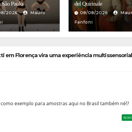
rinale
o enigma da gata de Roma
08/2026
Mauro
06/08/2026
Mau
ni
Fanfoni
itti em Florença vira uma experiência multissensoria
 como exemplo para amostras aqui no Brasil também né!?
RESP