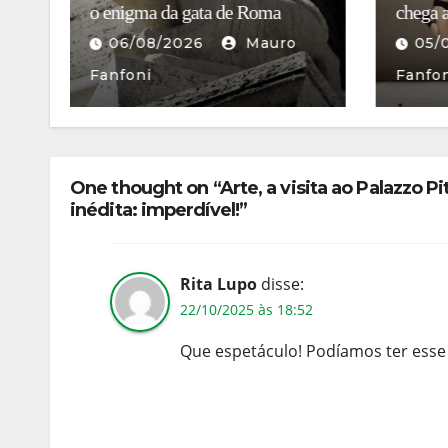
chega a São Paulo
del Qui
05/08/2026
Mauro
08/
Fanfoni
Fanfo
One thought on “Arte, a visita ao Palazzo P
inédita: imperdível!”
Rita Lupo
disse:
22/10/2025 às 18:52
Que espetáculo! Podíamos ter esse