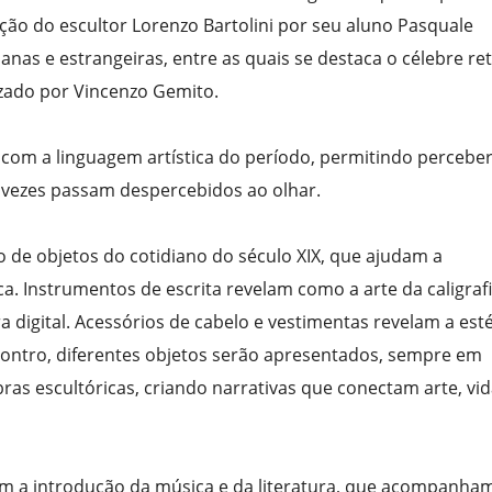
ção do escultor Lorenzo Bartolini por seu aluno Pasquale
ianas e estrangeiras, entre as quais se destaca o célebre re
zado por Vincenzo Gemito.
 com a linguagem artística do período, permitindo percebe
s vezes passam despercebidos ao olhar.
 de objetos do cotidiano do século XIX, que ajudam a
ca. Instrumentos de escrita revelam como a arte da caligraf
 digital. Acessórios de cabelo e vestimentas revelam a esté
ncontro, diferentes objetos serão apresentados, sempre em
as escultóricas, criando narrativas que conectam arte, vid
om a introdução da música e da literatura, que acompanha