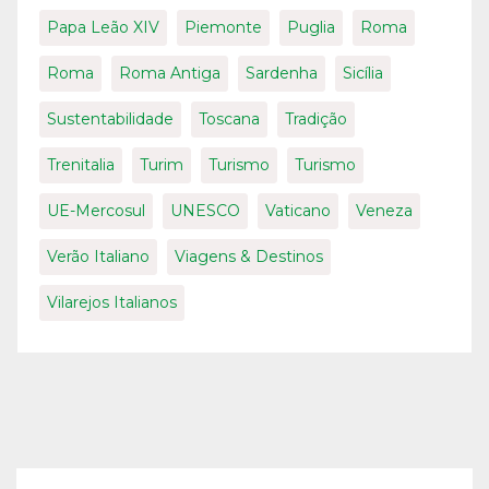
Papa Leão XIV
Piemonte
Puglia
Roma
Roma
Roma Antiga
Sardenha
Sicília
Sustentabilidade
Toscana
Tradição
Trenitalia
Turim
Turismo
Turismo
UE-Mercosul
UNESCO
Vaticano
Veneza
Verão Italiano
Viagens & Destinos
Vilarejos Italianos