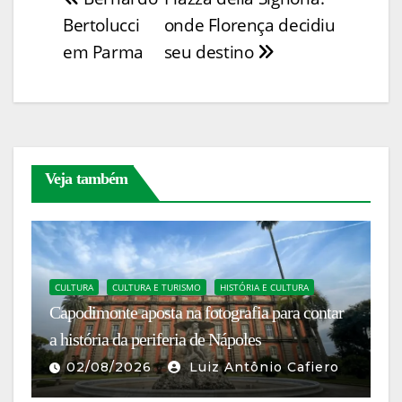
Navegação
y
l
e
e
s
e
ss
itt
ar
Bertolucci
onde Florença decidiu
Li
b
st
A
dI
e
er
e
de
em Parma
seu destino
n
o
p
n
n
Post
k
o
p
g
k
er
Veja também
C
CULTURA
CULTURA E TURISMO
HISTÓRIA E CULTURA
N
Capodimonte aposta na fotografia para contar
P
no
a história da periferia de Nápoles
ch
02/08/2026
Luiz Antônio Cafiero