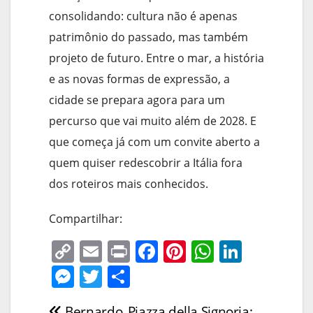
consolidando: cultura não é apenas
patrimônio do passado, mas também
projeto de futuro. Entre o mar, a história
e as novas formas de expressão, a
cidade se prepara agora para um
percurso que vai muito além de 2028. E
que começa já com um convite aberto a
quem quiser redescobrir a Itália fora
dos roteiros mais conhecidos.
Compartilhar:
C
E
Pr
F
Pi
W
Li
o
m
in
a
nt
h
n
M
T
S
p
ai
t
c
er
at
k
e
w
h
Bernardo
Piazza della Signoria: