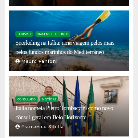
TURISMO
VIAGENS E DESTINOS
Snorkeling na Itália: uma viagem pelos mais
belos fundos marinhos do Mediterrâneo
Mauro Fanfoni
CONSULADO
NOTÍCIAS
Itália nomeia Pietro Tombaccini como novo
cônsul-geral em Belo Horizonte
Francesco Sibilla