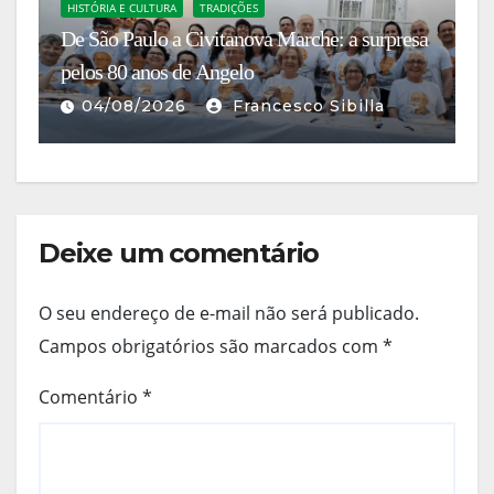
HISTÓRIA E CULTURA
TRADIÇÕES
C
De São Paulo a Civitanova Marche: a surpresa
Co
no
pelos 80 anos de Angelo
Fl
04/08/2026
Francesco Sibilla
Deixe um comentário
O seu endereço de e-mail não será publicado.
Campos obrigatórios são marcados com
*
Comentário
*