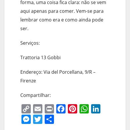
forma, uma coisa fica clara: não se vem
aqui apenas para comer. Vem-se para
lembrar como era e como ainda pode
ser.
Serviços:
Trattoria 13 Gobbi
Endereço: Via del Porcellana, 9/R –
Firenze
Compartilhar:
C
E
Pr
F
Pi
W
Li
o
m
in
a
nt
h
n
M
T
S
p
ai
t
c
er
at
k
e
w
h