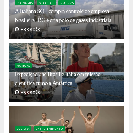
ECONOMIA
NEGÓCIOS
NOTÍCIAS
A Italiana SOL compra controle de empresa
brasileira IBG e cria polo de gases industriais
Redação
NOTÍCIAS
Expedição une Brasil e Itália em missão
científica rumo à Antártica
Redação
CULTURA
ENTRETENIMENTO