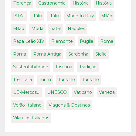
Florença
Gastronomia
História
História
ISTAT
Itália
Itália
Made In Italy
Milão
Milão
Moda
natal
Nápoles
Papa Leão XIV
Piemonte
Puglia
Roma
Roma
Roma Antiga
Sardenha
Sicília
Sustentabilidade
Toscana
Tradição
Trenitalia
Turim
Turismo
Turismo
UE-Mercosul
UNESCO
Vaticano
Veneza
Verão Italiano
Viagens & Destinos
Vilarejos Italianos