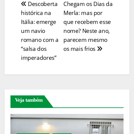
Descoberta
Chegam os Dias da
Navegação
y
l
e
e
s
e
ss
itt
ar
histórica na
Merla: mas por
Li
b
st
A
dI
e
er
e
de
Itália: emerge
que recebem esse
n
o
p
n
n
Post
um navio
nome? Neste ano,
k
o
p
g
romano com a
parecem mesmo
k
er
“salsa dos
os mais frios
imperadores”
Veja também