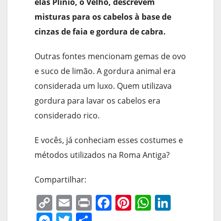
elas Plínio, o Velho, descrevem
misturas para os cabelos à base de
cinzas de faia e gordura de cabra.
Outras fontes mencionam gemas de ovo
e suco de limão. A gordura animal era
considerada um luxo. Quem utilizava
gordura para lavar os cabelos era
considerado rico.
E vocês, já conheciam esses costumes e
métodos utilizados na Roma Antiga?
Compartilhar:
C
E
Pr
F
Pi
W
Li
o
m
in
a
nt
h
n
M
T
S