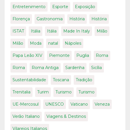
Entretenimento
Esporte
Exposição
Florença
Gastronomia
História
História
ISTAT
Itália
Itália
Made In Italy
Milão
Milão
Moda
natal
Nápoles
Papa Leão XIV
Piemonte
Puglia
Roma
Roma
Roma Antiga
Sardenha
Sicília
Sustentabilidade
Toscana
Tradição
Trenitalia
Turim
Turismo
Turismo
UE-Mercosul
UNESCO
Vaticano
Veneza
Verão Italiano
Viagens & Destinos
Vilarejos Italianos