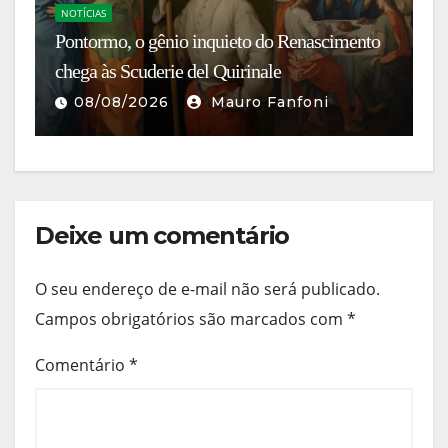
Hi
NOTÍCIAS
:
Pontormo, o gênio inquieto do Renascimento
Fa
ha
chega às Scuderie del Quirinale
Ba
08/08/2026
Mauro Fanfoni
Deixe um comentário
O seu endereço de e-mail não será publicado.
Campos obrigatórios são marcados com
*
Comentário
*