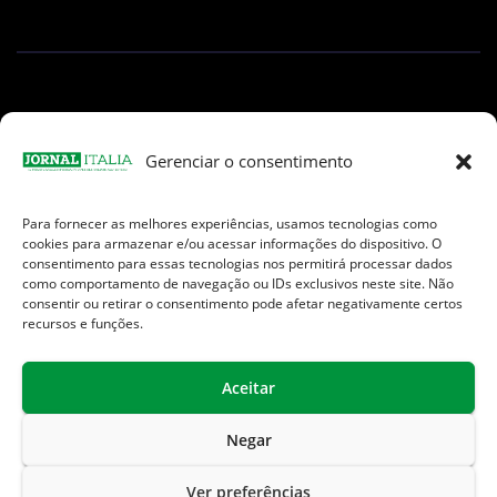
Gerenciar o consentimento
Para fornecer as melhores experiências, usamos tecnologias como
Facebook
Instagram
TikTok
Youtube
E-
cookies para armazenar e/ou acessar informações do dispositivo. O
mail
consentimento para essas tecnologias nos permitirá processar dados
como comportamento de navegação ou IDs exclusivos neste site. Não
consentir ou retirar o consentimento pode afetar negativamente certos
recursos e funções.
Aceitar
Jornal Italia é uma Marca registrada internacionalmente da We
Communication.
Negar
Sobre Nós
Contato
Endereços Úteis
Ver preferências