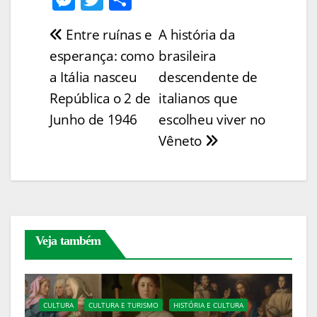
p
ai
t
c
er
at
k
e
w
h
Entre ruínas e
A história da
Navegação
y
l
e
e
s
e
ss
itt
ar
esperança: como
brasileira
Li
b
st
A
dI
e
er
e
de
a Itália nasceu
descendente de
n
o
p
n
n
Post
República o 2 de
italianos que
k
o
p
g
Junho de 1946
escolheu viver no
k
er
Vêneto
Veja também
CULTURA
CULTURA E TURISMO
HISTÓRIA E CULTURA
B