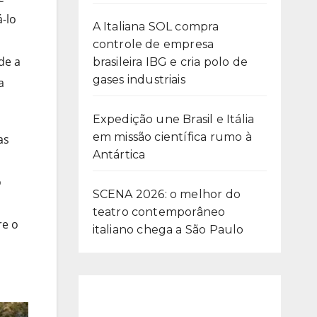
-lo
A Italiana SOL compra
controle de empresa
de a
brasileira IBG e cria polo de
gases industriais
a
Expedição une Brasil e Itália
em missão científica rumo à
as
Antártica
o
SCENA 2026: o melhor do
teatro contemporâneo
re o
italiano chega a São Paulo