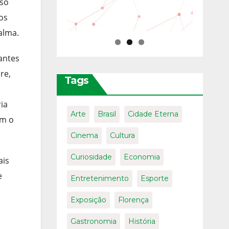
 só
os
alma.
antes
re,
Tags
ia
Arte
Brasil
Cidade Eterna
em o
Cinema
Cultura
Curiosidade
Economia
ais
e
Entretenimento
Esporte
Exposição
Florença
Gastronomia
História