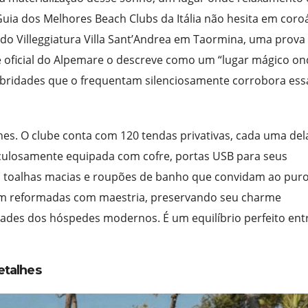
uia dos Melhores Beach Clubs da Itália não hesita em coroá
ido Villeggiatura Villa Sant’Andrea em Taormina, uma prova
te oficial do Alpemare o descreve como um “lugar mágico on
elebridades que o frequentam silenciosamente corrobora ess
hes. O clube conta com 120 tendas privativas, cada uma del
ulosamente equipada com cofre, portas USB para seus
om toalhas macias e roupões de banho que convidam ao pur
oram reformadas com maestria, preservando seu charme
des dos hóspedes modernos. É um equilíbrio perfeito ent
etalhes