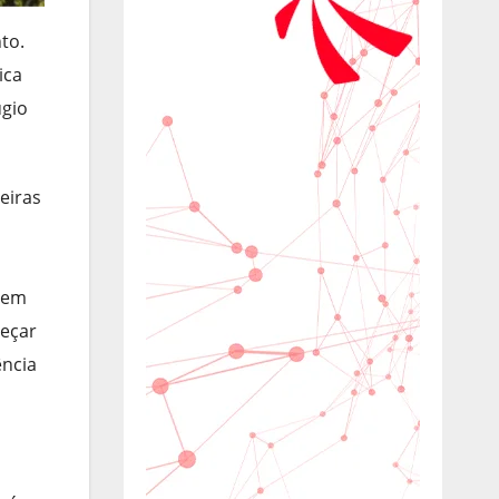
to.
ica
úgio
eiras
, em
meçar
ência