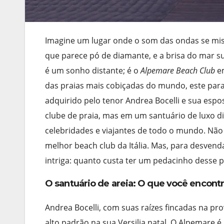
Imagine um lugar onde o som das ondas se mist
que parece pó de diamante, e a brisa do mar su
é um sonho distante; é o
Alpemare Beach Club
e
das praias mais cobiçadas do mundo, este para
adquirido pelo tenor Andrea Bocelli e sua esp
clube de praia, mas em um santuário de luxo d
celebridades e viajantes de todo o mundo. Não
melhor beach club da Itália. Mas, para desven
intriga: quanto custa ter um pedacinho desse
O santuário de areia: O que você encont
Andrea Bocelli, com suas raízes fincadas na pro
alto padrão na sua Versilia natal. O Alpemare 