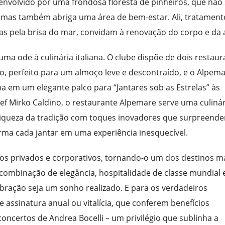
nvolvido por uma frondosa floresta de pinheiros, que não
mas também abriga uma área de bem-estar. Ali, tratament
as pela brisa do mar, convidam à renovação do corpo e da 
ma ode à culinária italiana. O clube dispõe de dois restaur
, perfeito para um almoço leve e descontraído, e o Alpema
a em um elegante palco para “Jantares sob as Estrelas” às
ef Mirko Caldino, o restaurante Alpemare serve uma culinár
a riqueza da tradição com toques inovadores que surpreend
orma cada jantar em uma experiência inesquecível.
tos privados e corporativos, tornando-o um dos destinos m
ombinação de elegância, hospitalidade de classe mundial 
bração seja um sonho realizado. E para os verdadeiros
 assinatura anual ou vitalícia, que conferem benefícios
 concertos de Andrea Bocelli – um privilégio que sublinha a