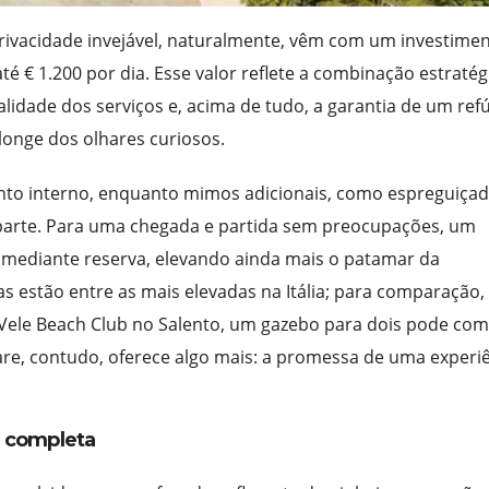
vacidade invejável, naturalmente, vêm com um investimen
é € 1.200 por dia. Esse valor reflete a combinação estratég
alidade dos serviços e, acima de tudo, a garantia de um ref
longe dos olhares curiosos.
nto interno, enquanto mimos adicionais, como espreguiçad
 parte. Para uma chegada e partida sem preocupações, um
l mediante reserva, elevando ainda mais o patamar da
as estão entre as mais elevadas na Itália; para comparação
 Vele Beach Club no Salento, um gazebo para dois pode co
re, contudo, oferece algo mais: a promessa de uma experi
l completa