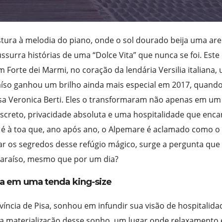
ura à melodia do piano, onde o sol dourado beija uma are
ssurra histórias de uma “Dolce Vita” que nunca se foi. Este
m Forte dei Marmi, no coração da lendária Versilia italiana,
íso ganhou um brilho ainda mais especial em 2017, quando
osa Veronica Berti. Eles o transformaram não apenas em um
iscreto, privacidade absoluta e uma hospitalidade que enca
 é à toa que, ano após ano, o Alpemare é aclamado como o
dar os segredos desse refúgio mágico, surge a pergunta que
 paraíso, mesmo que por um dia?
ra em uma tenda king-size
víncia de Pisa, sonhou em infundir sua visão de hospitalida
é a materialização desse sonho, um lugar onde relaxamento 