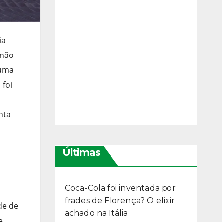
ia
 não
 uma
 foi
nta
Últimas
Coca-Cola foi inventada por
frades de Florença? O elixir
de de
achado na Itália
e