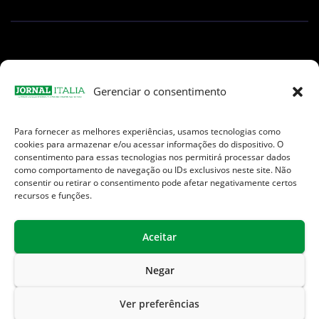
Gerenciar o consentimento
Para fornecer as melhores experiências, usamos tecnologias como
Facebook
Instagram
TikTok
Youtube
E-
cookies para armazenar e/ou acessar informações do dispositivo. O
mail
consentimento para essas tecnologias nos permitirá processar dados
como comportamento de navegação ou IDs exclusivos neste site. Não
consentir ou retirar o consentimento pode afetar negativamente certos
recursos e funções.
Aceitar
Jornal Italia é uma Marca registrada internacionalmente da We
Communication.
Negar
Sobre Nós
Contato
Endereços Úteis
Ver preferências
Política de Privacidade
Termos de Uso