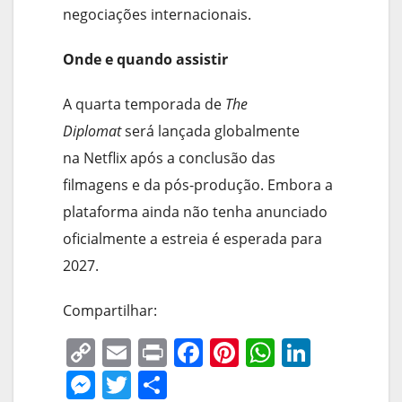
negociações internacionais.
Onde e quando assistir
A quarta temporada de
The
Diplomat
será lançada globalmente
na Netflix após a conclusão das
filmagens e da pós-produção. Embora a
plataforma ainda não tenha anunciado
oficialmente a estreia é esperada para
2027.
Compartilhar:
C
E
Pr
F
Pi
W
Li
o
m
in
a
nt
h
n
M
T
S