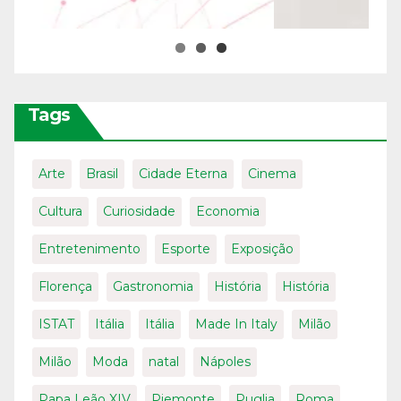
Tags
Arte
Brasil
Cidade Eterna
Cinema
Cultura
Curiosidade
Economia
Entretenimento
Esporte
Exposição
Florença
Gastronomia
História
História
ISTAT
Itália
Itália
Made In Italy
Milão
Milão
Moda
natal
Nápoles
Papa Leão XIV
Piemonte
Puglia
Roma