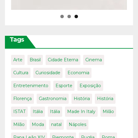
Tags
Arte
Brasil
Cidade Eterna
Cinema
Cultura
Curiosidade
Economia
Entretenimento
Esporte
Exposição
Florença
Gastronomia
História
História
ISTAT
Itália
Itália
Made In Italy
Milão
Milão
Moda
natal
Nápoles
Papa Leão XIV
Piemonte
Puglia
Roma