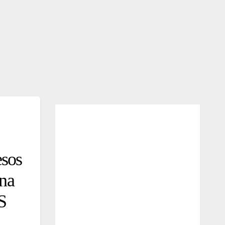
esos
ena
S