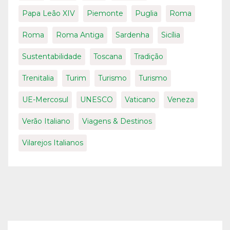
Papa Leão XIV
Piemonte
Puglia
Roma
Roma
Roma Antiga
Sardenha
Sicília
Sustentabilidade
Toscana
Tradição
Trenitalia
Turim
Turismo
Turismo
UE-Mercosul
UNESCO
Vaticano
Veneza
Verão Italiano
Viagens & Destinos
Vilarejos Italianos