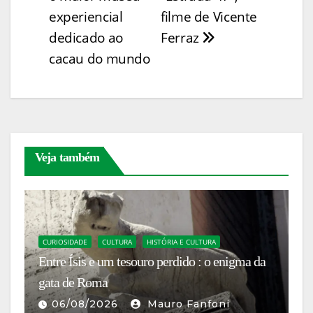
k
er
experiencial
filme de Vicente
dedicado ao
Ferraz
cacau do mundo
Veja também
C
CURIOSIDADE
CULTURA
HISTÓRIA E CULTURA
N
Entre Ísis e um tesouro perdido : o enigma da
P
gata de Roma
ch
06/08/2026
Mauro Fanfoni