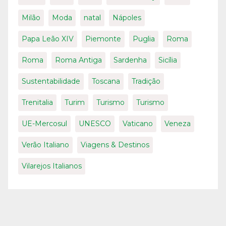
Milão
Moda
natal
Nápoles
Papa Leão XIV
Piemonte
Puglia
Roma
Roma
Roma Antiga
Sardenha
Sicília
Sustentabilidade
Toscana
Tradição
Trenitalia
Turim
Turismo
Turismo
UE-Mercosul
UNESCO
Vaticano
Veneza
Verão Italiano
Viagens & Destinos
Vilarejos Italianos