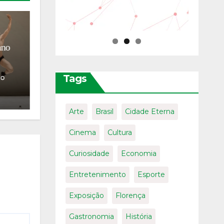
MODA
ENTRETENIMENTO
SÉRIES
ra
Giorgio Armani vira série de TV
o
internacional: Ferzan Özpetek
contará a história do homem que
revolucionou a elegância
Tags
a
31/07/2026
Mauro
italiana
Fanfoni
Arte
Brasil
Cidade Eterna
Cinema
Cultura
Curiosidade
Economia
Entretenimento
Esporte
Exposição
Florença
Gastronomia
História