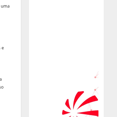
m uma
 e
a
so