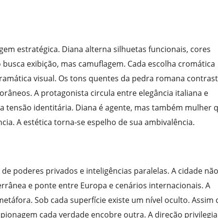
em estratégica. Diana alterna silhuetas funcionais, cores
o busca exibição, mas camuflagem. Cada escolha cromática
 gramática visual. Os tons quentes da pedra romana contra
neos. A protagonista circula entre elegância italiana e
a tensão identitária. Diana é agente, mas também mulher 
ncia. A estética torna-se espelho de sua ambivalência.
de poderes privados e inteligências paralelas. A cidade nã
errânea e ponte entre Europa e cenários internacionais. A
metáfora. Sob cada superfície existe um nível oculto. Assim
pionagem cada verdade encobre outra. A direção privilegia