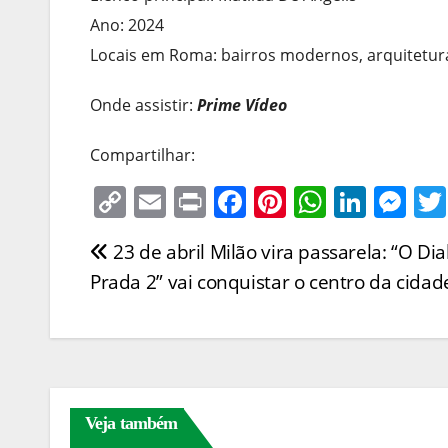
Ano: 2024
Locais em Roma: bairros modernos, arquitetu
Onde assistir:
Prime Vídeo
Compartilhar:
C
E
Pr
F
Pi
W
Li
M
o
m
in
a
nt
h
n
e
23 de abril Milão vira passarela: “O Di
Navegação
p
ai
t
c
er
at
k
ss
Prada 2” vai conquistar o centro da cidad
y
l
e
e
s
e
e
de
Li
b
st
A
dI
n
Post
n
o
p
n
g
k
o
p
er
k
Veja também