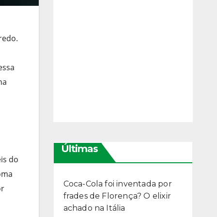
redo.
essa
na
Últimas
is do
Roma
Coca-Cola foi inventada por
or
frades de Florença? O elixir
achado na Itália