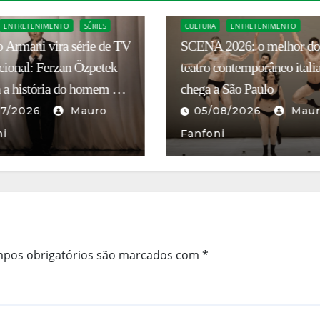
ENTRETENIMENTO
CINEMA
ENTRETENIMENTO
2026: o melhor do
Pixar aposta em Veneza pa
contemporâneo italiano
contar a história de um gat
a São Paulo
preto endividado que pode
conquistar o mundo
08/2026
Mauro
01/08/2026
Stell
ni
Rimini
pos obrigatórios são marcados com
*