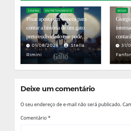
MODA
ENTRETENIMENTO
SÉRIES
CULTURA
Giorgio Armani vira série de TV
SCENA 
internacional: Ferzan Özpetek
teatro 
contará a história do homem que
chega 
revolucionou a elegância
31/07/2026
Mauro
05/
italiana
Fanfoni
Fanfo
Deixe um comentário
O seu endereço de e-mail não será publicado.
Cam
Comentário
*