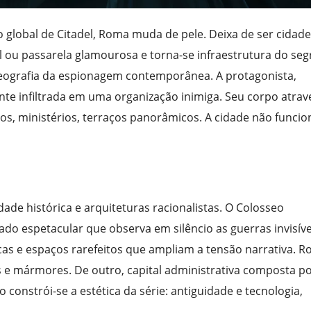
so global de Citadel, Roma muda de pele. Deixa de ser cidade
al ou passarela glamourosa e torna-se infraestrutura do seg
geografia da espionagem contemporânea. A protagonista,
nte infiltrada em uma organização inimiga. Seu corpo atrav
s, ministérios, terraços panorâmicos. A cidade não funcio
ade histórica e arquiteturas racionalistas. O Colosseo
do espetacular que observa em silêncio as guerras invisíve
cas e espaços rarefeitos que ampliam a tensão narrativa. 
 e mármores. De outro, capital administrativa composta p
ão constrói-se a estética da série: antiguidade e tecnologia,