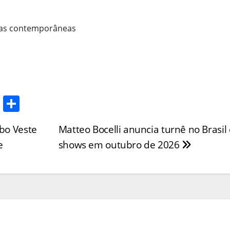
ras contemporâneas
T
S
w
h
abo Veste
Matteo Bocelli anuncia turnê no Brasil
itt
ar
e
shows em outubro de 2026
er
e