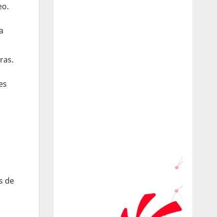
eo.
a
ras.
es
s de