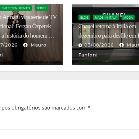
ESPORTE
MODA
NEGÓCIOS
A dança do Bruxo na Itália
MADE IN ITALY
MODA
retorna à Itália em
Ronaldinho Gaúcho no Ra
ro para desfile em Roma
Calcio unifica futebol, mod
negócios
08/2026
Mauro
02/08/2026
ni
Francesco Sibilla
pos obrigatórios são marcados com
*