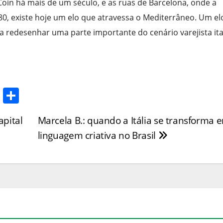
Coin há mais de um século, e as ruas de Barcelona, onde a
, existe hoje um elo que atravessa o Mediterrâneo. Um el
a redesenhar uma parte importante do cenário varejista ita
T
S
w
h
apital
Marcela B.: quando a Itália se transforma 
itt
ar
linguagem criativa no Brasil
er
e