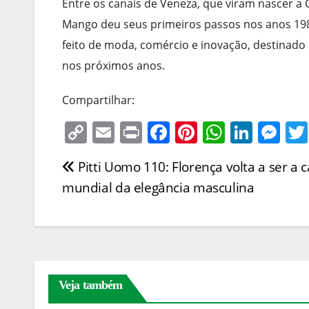
Entre os canais de Veneza, que viram nascer a 
Mango deu seus primeiros passos nos anos 1980
feito de moda, comércio e inovação, destinado 
nos próximos anos.
Compartilhar:
C
E
Pr
F
Pi
W
Li
M
o
m
in
a
nt
h
n
e
Pitti Uomo 110: Florença volta a ser a c
Navegação
p
ai
t
c
er
at
k
ss
mundial da elegância masculina
y
l
e
e
s
e
e
de
Li
b
st
A
dI
n
Post
n
o
p
n
g
k
o
p
er
k
Veja também