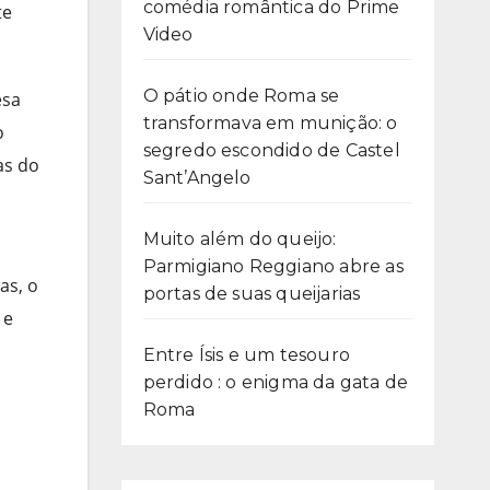
comédia romântica do Prime
te
Video
O pátio onde Roma se
esa
transformava em munição: o
o
segredo escondido de Castel
as do
Sant’Angelo
Muito além do queijo:
Parmigiano Reggiano abre as
as, o
portas de suas queijarias
 e
Entre Ísis e um tesouro
perdido : o enigma da gata de
Roma