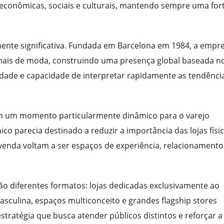
 econômicas, sociais e culturais, mantendo sempre uma for
mente significativa. Fundada em Barcelona em 1984, a empr
onais de moda, construindo uma presença global baseada n
lidade e capacidade de interpretar rapidamente as tendênci
em um momento particularmente dinâmico para o varejo
o parecia destinado a reduzir a importância das lojas físic
 venda voltam a ser espaços de experiência, relacionamento
rão diferentes formatos: lojas dedicadas exclusivamente ao
sculina, espaços multiconceito e grandes flagship stores
stratégia que busca atender públicos distintos e reforçar a