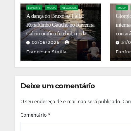
MODA
ENTRETENIMENTO
SÉRIES
Giorgio Armani vira série de TV
BLOG
nna
internacional: Ferzan Özpetek
Chanel 
e
contará a história do homem que
dezemb
revolucionou a elegância
31/07/2026
Mauro
03/
italiana
Fanfoni
Fanfo
Deixe um comentário
O seu endereço de e-mail não será publicado.
Cam
Comentário
*