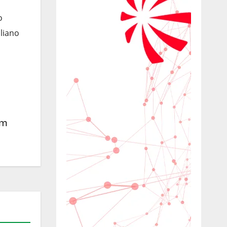
o
liano
em