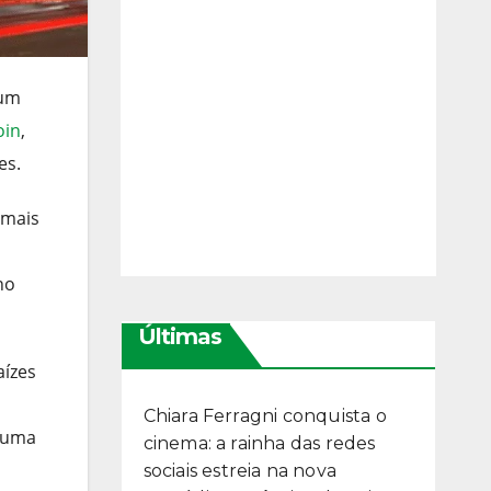
 um
oin
,
es.
 mais
no
Últimas
aízes
Chiara Ferragni conquista o
e uma
cinema: a rainha das redes
sociais estreia na nova