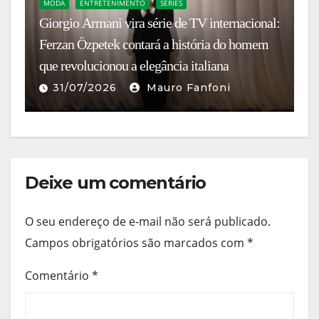
MODA
ENTRETENIMENTO
SÉRIES
Giorgio Armani vira série de TV internacional:
B
Ferzan Özpetek contará a história do homem
Ch
que revolucionou a elegância italiana
d
31/07/2026
Mauro Fanfoni
Deixe um comentário
O seu endereço de e-mail não será publicado.
Campos obrigatórios são marcados com
*
Comentário
*