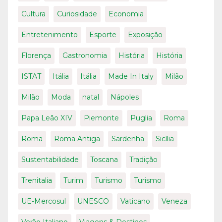
Cultura
Curiosidade
Economia
Entretenimento
Esporte
Exposição
Florença
Gastronomia
História
História
ISTAT
Itália
Itália
Made In Italy
Milão
Milão
Moda
natal
Nápoles
Papa Leão XIV
Piemonte
Puglia
Roma
Roma
Roma Antiga
Sardenha
Sicília
Sustentabilidade
Toscana
Tradição
Trenitalia
Turim
Turismo
Turismo
UE-Mercosul
UNESCO
Vaticano
Veneza
Verão Italiano
Viagens & Destinos