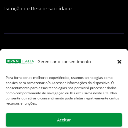
Isenção de Responsabilidade
Gerenciar o consentimento
Para fornecer as melhores experiências, usamos tecnologias como
Facebook
Instagram
TikTok
Youtube
E-
cookies para armazenar e/ou acessar informações do dispositivo. O
mail
consentimento para essas tecnologias nos permitirá processar dados
como comportamento de navegação ou IDs exclusivos neste site. Não
consentir ou retirar o consentimento pode afetar negativamente certos
recursos e funções.
Aceitar
Jornal Italia é uma Marca registrada internacionalmente da We
Communication.