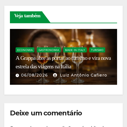
Veja também
G
Fe
ECONOMIA
GASTRONOMIA
MADE IN ITALY
TURISMO
A Grappa abre as portas ao turismo e vira nova
It
estrela das viagens na Itália
g
06/08/2026
Luiz Antônio Cafiero
Deixe um comentário