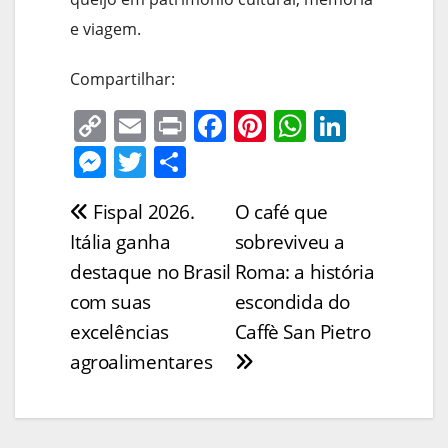
e viagem.
Compartilhar:
C
E
Pr
F
Pi
W
Li
o
m
in
a
nt
h
n
M
T
S
p
ai
t
c
er
at
k
e
w
h
Fispal 2026.
O café que
Navegação
y
l
e
e
s
e
ss
itt
ar
Itália ganha
sobreviveu a
Li
b
st
A
dI
e
er
e
de
destaque no Brasil
Roma: a história
n
o
p
n
n
Post
com suas
escondida do
k
o
p
g
excelências
Caffè San Pietro
k
er
agroalimentares