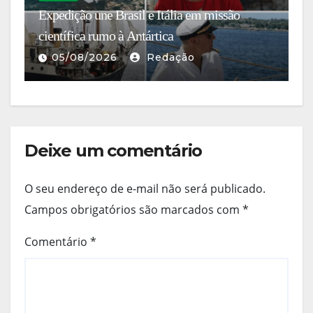
Expedição une Brasil e Itália em missão
F
s
científica rumo à Antártica
ex
05/08/2026
Redação
Deixe um comentário
O seu endereço de e-mail não será publicado.
Campos obrigatórios são marcados com
*
Comentário
*