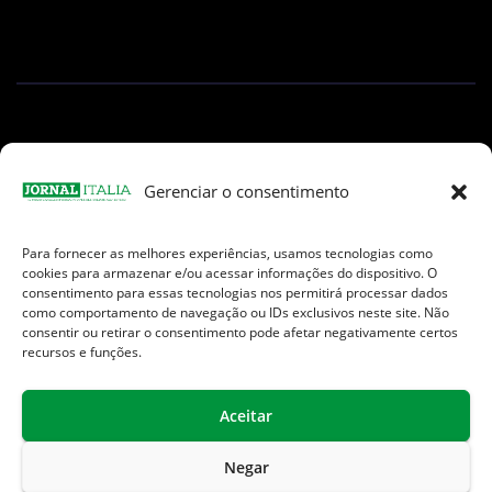
Gerenciar o consentimento
Para fornecer as melhores experiências, usamos tecnologias como
Facebook
Instagram
TikTok
Youtube
E-
cookies para armazenar e/ou acessar informações do dispositivo. O
mail
consentimento para essas tecnologias nos permitirá processar dados
como comportamento de navegação ou IDs exclusivos neste site. Não
consentir ou retirar o consentimento pode afetar negativamente certos
recursos e funções.
Aceitar
Jornal Italia é uma Marca registrada internacionalmente da We
Communication.
Negar