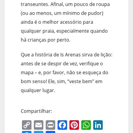
transeuntes. Afinal, um pouco de roupa
(ou ao menos, um mínimo de pudor)
ainda é o melhor acessório para
qualquer praia, especialmente quando
há crianças por perto.
Que a história de Is Arenas sirva de lição:
antes de se despir de vez, verifique o
mapa – e, por favor, não se esqueça do
bom senso! Ele, sim, “veste bem” em
qualquer lugar.
Compartilhar:
C
E
Pr
F
Pi
W
Li