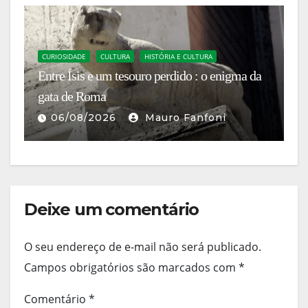
C
An
CURIOSIDADE
CULTURA
HISTÓRIA E CULTURA
Entre Ísis e um tesouro perdido : o enigma da
c
gata de Roma
di
06/08/2026
Mauro Fanfoni
Deixe um comentário
O seu endereço de e-mail não será publicado.
Campos obrigatórios são marcados com
*
Comentário
*