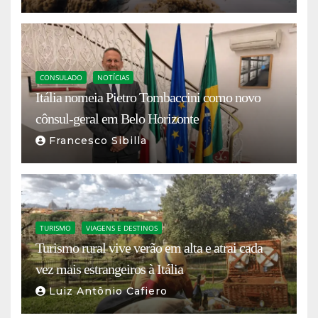
CONSULADO
NOTÍCIAS
Itália nomeia Pietro Tombaccini como novo
cônsul-geral em Belo Horizonte
Francesco Sibilla
TURISMO
VIAGENS E DESTINOS
Turismo rural vive verão em alta e atrai cada
vez mais estrangeiros à Itália
Luiz Antônio Cafiero