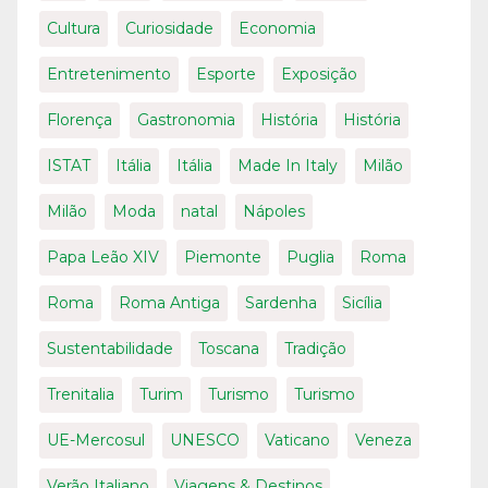
Cultura
Curiosidade
Economia
Entretenimento
Esporte
Exposição
Florença
Gastronomia
História
História
ISTAT
Itália
Itália
Made In Italy
Milão
Milão
Moda
natal
Nápoles
Papa Leão XIV
Piemonte
Puglia
Roma
Roma
Roma Antiga
Sardenha
Sicília
Sustentabilidade
Toscana
Tradição
Trenitalia
Turim
Turismo
Turismo
UE-Mercosul
UNESCO
Vaticano
Veneza
Verão Italiano
Viagens & Destinos