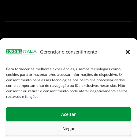
Gerenciar o consentimento
Para fornecer as melhores experiências, usamos tecnologias como
Facebook
Instagram
TikTok
Youtube
E-
cookies para armazenar e/ou acessar informações do dispositivo. O
mail
consentimento para essas tecnologias nos permitirá processar dados
como comportamento de navegação ou IDs exclusivos neste site. Não
consentir ou retirar o consentimento pode afetar negativamente certos
recursos e funções.
Aceitar
Jornal Italia é uma Marca registrada internacionalmente da We
Communication.
Negar
Sobre Nós
Contato
Endereços Úteis