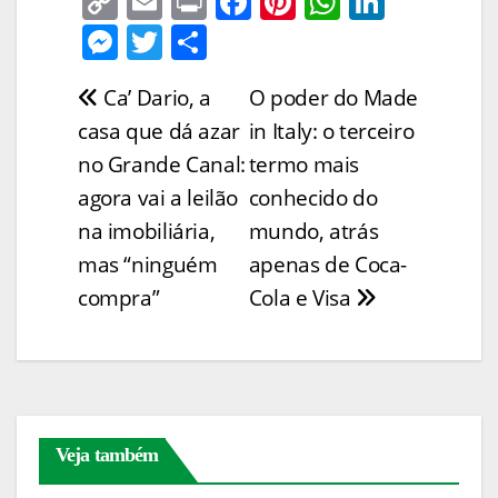
C
E
Pr
F
Pi
W
Li
o
m
in
a
nt
h
n
M
T
S
p
ai
t
c
er
at
k
e
w
h
Ca’ Dario, a
O poder do Made
Navegação
y
l
e
e
s
e
ss
itt
ar
casa que dá azar
in Italy: o terceiro
Li
b
st
A
dI
e
er
e
de
no Grande Canal:
termo mais
n
o
p
n
n
Post
agora vai a leilão
conhecido do
k
o
p
g
na imobiliária,
mundo, atrás
k
er
mas “ninguém
apenas de Coca-
compra”
Cola e Visa
Veja também