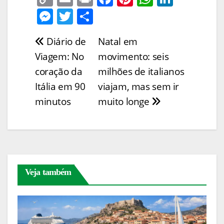
o
m
in
a
nt
h
n
M
T
S
p
ai
t
c
er
at
k
e
w
h
Diário de
Natal em
Navegação
y
l
e
e
s
e
ss
itt
ar
Viagem: No
movimento: seis
Li
b
st
A
dI
e
er
e
de
coração da
milhões de italianos
n
o
p
n
n
Post
Itália em 90
viajam, mas sem ir
k
o
p
g
minutos
muito longe
k
er
Veja também