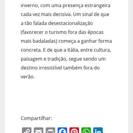
inverno, com uma presença estrangeira
cada vez mais decisiva. Um sinal de que
a tão falada desestacionalização
(favorecer o turismo fora das épocas
mais badaladas) começa a ganhar forma
concreta. E de que a Itália, entre cultura,
paisagem e tradição, segue sendo um
destino irresistível também fora do
verão.
Compartilhar:
C
E
Pr
F
Pi
W
Li