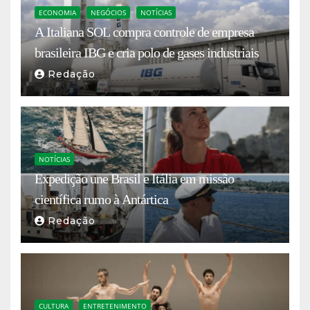
ECONOMIA
NEGÓCIOS
NOTÍCIAS
A Italiana SOL compra controle de empresa
brasileira IBG e cria polo de gases industriais
Redação
NOTÍCIAS
Expedição une Brasil e Itália em missão
científica rumo à Antártica
Redação
CULTURA
ENTRETENIMENTO