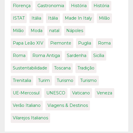
Florença
Gastronomia
História
História
ISTAT
Itália
Itália
Made In Italy
Milão
Milão
Moda
natal
Nápoles
Papa Leão XIV
Piemonte
Puglia
Roma
Roma
Roma Antiga
Sardenha
Sicília
Sustentabilidade
Toscana
Tradição
Trenitalia
Turim
Turismo
Turismo
UE-Mercosul
UNESCO
Vaticano
Veneza
Verão Italiano
Viagens & Destinos
Vilarejos Italianos