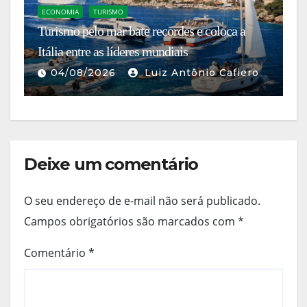
ECONOMIA
TURISMO
N
Turismo pelo mar bate recordes e coloca a
A
Itália entre as líderes mundiais
br
04/08/2026
Luiz Antônio Cafiero
Deixe um comentário
O seu endereço de e-mail não será publicado.
Campos obrigatórios são marcados com
*
Comentário
*