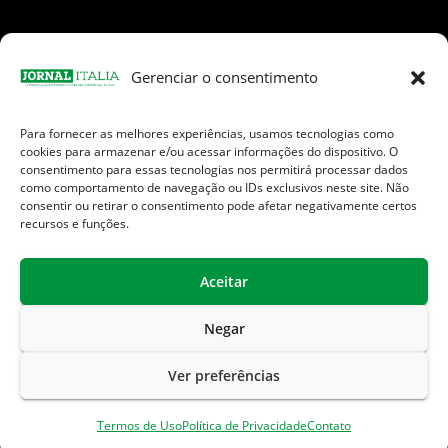
Gerenciar o consentimento
Para fornecer as melhores experiências, usamos tecnologias como
Facebook
Instagram
TikTok
Youtube
E-
cookies para armazenar e/ou acessar informações do dispositivo. O
mail
consentimento para essas tecnologias nos permitirá processar dados
como comportamento de navegação ou IDs exclusivos neste site. Não
consentir ou retirar o consentimento pode afetar negativamente certos
recursos e funções.
Aceitar
Jornal Italia é uma Marca registrada internacionalmente da We
Communication.
Negar
Sobre Nós
Contato
Endereços Úteis
Ver preferências
Política de Privacidade
Termos de Uso
Termos de Uso
Política de Privacidade
Contato
Isenção de Responsabilidade