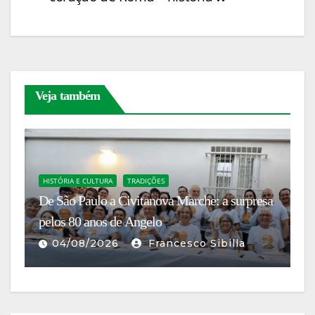
Veja também
HISTÓRIA E CULTURA
TRADIÇÕES
C
De São Paulo a Civitanova Marche: a surpresa
Co
no
pelos 80 anos de Angelo
Fl
04/08/2026
Francesco Sibilla