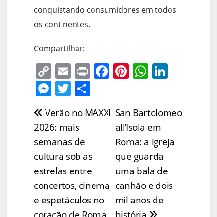
conquistando consumidores em todos
os continentes.
Compartilhar:
C
E
Pr
F
Pi
W
Li
o
m
in
a
nt
h
n
M
T
S
p
ai
t
c
er
at
k
e
w
h
Verão no MAXXI
San Bartolomeo
Navegação
y
l
e
e
s
e
ss
itt
ar
2026: mais
all’Isola em
Li
b
st
A
dI
e
er
e
de
semanas de
Roma: a igreja
n
o
p
n
n
Post
cultura sob as
que guarda
k
o
p
g
estrelas entre
uma bala de
k
er
concertos, cinema
canhão e dois
e espetáculos no
mil anos de
coração de Roma
história