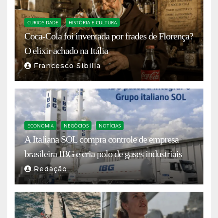
CURIOSIDADE
HISTÓRIA E CULTURA
Coca-Cola foi inventada por frades de Florença?
O elixir achado na Itália
Francesco Sibilla
ECONOMIA
NEGÓCIOS
NOTÍCIAS
A Italiana SOL compra controle de empresa
brasileira IBG e cria polo de gases industriais
Redação