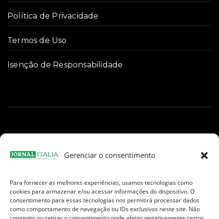
Política de Privacidade
Termos de Uso
Isenção de Responsabilidade
Gerenciar o consentimento
Para fornecer as melhores experiências, usamos tecnologias como
Facebook
Instagram
TikTok
Youtube
E-
cookies para armazenar e/ou acessar informações do dispositivo. O
mail
consentimento para essas tecnologias nos permitirá processar dados
como comportamento de navegação ou IDs exclusivos neste site. Não
consentir ou retirar o consentimento pode afetar negativamente certos