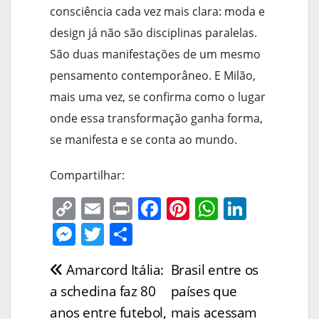
consciência cada vez mais clara: moda e
design já não são disciplinas paralelas.
São duas manifestações de um mesmo
pensamento contemporâneo. E Milão,
mais uma vez, se confirma como o lugar
onde essa transformação ganha forma,
se manifesta e se conta ao mundo.
Compartilhar:
C
E
Pr
F
Pi
W
Li
o
m
in
a
nt
h
n
M
T
S
p
ai
t
c
er
at
k
e
w
h
Amarcord Itália:
Brasil entre os
Navegação
y
l
e
e
s
e
ss
itt
ar
a schedina faz 80
países que
Li
b
st
A
dI
e
er
e
de
anos entre futebol,
mais acessam