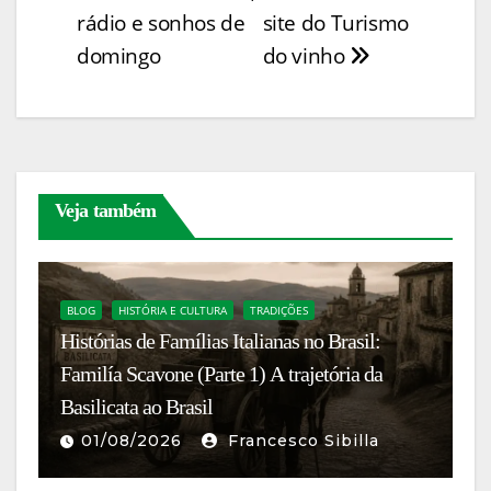
n
o
p
n
n
Post
rádio e sonhos de
site do Turismo
k
o
p
g
domingo
do vinho
k
er
Veja também
BLOG
HISTÓRIA E CULTURA
TRADIÇÕES
Histórias de Famílias Italianas no Brasil:
B
Familía Scavone (Parte 1) A trajetória da
Ch
Basilicata ao Brasil
d
01/08/2026
Francesco Sibilla