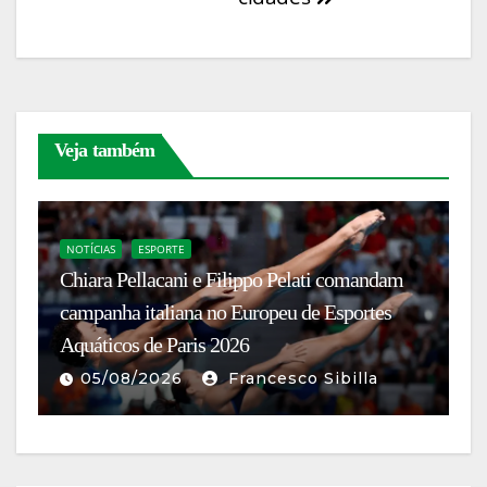
Veja também
NOTÍCIAS
ESPORTE
Chiara Pellacani e Filippo Pelati comandam
N
campanha italiana no Europeu de Esportes
A
Aquáticos de Paris 2026
br
05/08/2026
Francesco Sibilla