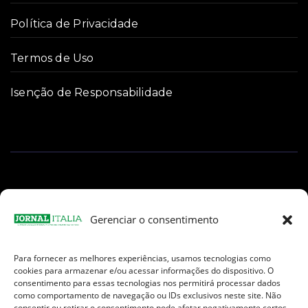
Política de Privacidade
Termos de Uso
Isenção de Responsabilidade
Gerenciar o consentimento
Para fornecer as melhores experiências, usamos tecnologias como
Facebook
Instagram
TikTok
Youtube
E-
cookies para armazenar e/ou acessar informações do dispositivo. O
mail
consentimento para essas tecnologias nos permitirá processar dados
como comportamento de navegação ou IDs exclusivos neste site. Não
consentir ou retirar o consentimento pode afetar negativamente certos