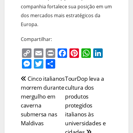
companhia fortalece sua posição em um
dos mercados mais estratégicos da
Europa.
Compartilhar:
C
E
Pr
F
Pi
W
Li
o
m
in
a
nt
h
n
M
T
S
p
ai
t
c
er
at
k
e
w
h
Cinco italianos
TourDop leva a
Navegação
y
l
e
e
s
e
ss
itt
ar
morrem durante
cultura dos
Li
b
st
A
dI
e
er
e
de
mergulho em
produtos
n
o
p
n
n
Post
caverna
protegidos
k
o
p
g
submersa nas
italianos às
k
er
Maldivas
universidades e
cidades