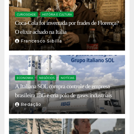
CURIOSIDADE
HISTÓRIA E CULTURA
Coca-Cola foi inventada por frades de Florença?
O elixir achado na Itália
Francesco Sibilla
ECONOMIA
NEGÓCIOS
NOTÍCIAS
A Italiana SOL compra controle de empresa
brasileira IBG e cria polo de gases industriais
Redação