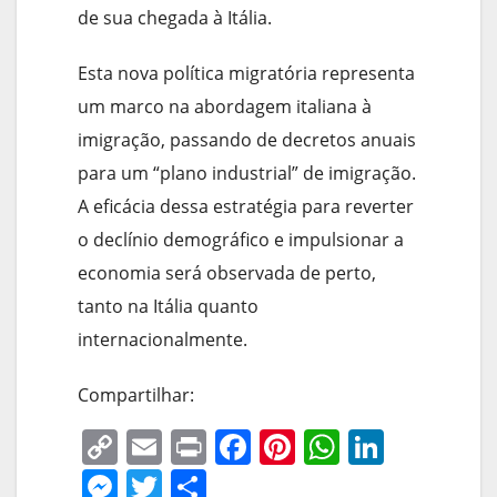
de sua chegada à Itália.
Esta nova política migratória representa
um marco na abordagem italiana à
imigração, passando de decretos anuais
para um “plano industrial” de imigração.
A eficácia dessa estratégia para reverter
o declínio demográfico e impulsionar a
economia será observada de perto,
tanto na Itália quanto
internacionalmente.
Compartilhar:
C
E
Pr
F
Pi
W
Li
o
m
in
a
nt
h
n
M
T
S