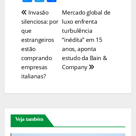
p
ai
t
c
er
at
k
e
w
h
Invasão
Mercado global de
Navegação
y
l
e
e
s
e
ss
itt
ar
silenciosa: por
luxo enfrenta
Li
b
st
A
dI
e
er
e
de
que
turbulência
n
o
p
n
n
Post
estrangeiros
“inédita” em 15
k
o
p
g
estão
anos, aponta
k
er
comprando
estudo da Bain &
empresas
Company
italianas?
Veja também