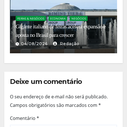
FEIRAS & NEGÓCIOS
ECONOMIA
NEGÓCIOS
E
Gigante italiano de feiras acelera expansão e
A 
s
aposta no Brasil para crescer
es
04/08/2026
Redação
Deixe um comentário
O seu endereço de e-mail não será publicado.
Campos obrigatórios são marcados com
*
Comentário
*