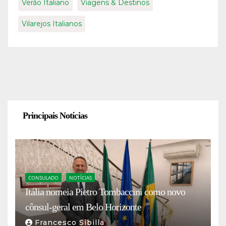
Verão Italiano
Viagens & Destinos
Vilarejos Italianos
Principais Notícias
CONSULADO
NOTÍCIAS
Itália nomeia Pietro Tombaccini como novo
cônsul-geral em Belo Horizonte
Francesco Sibilla