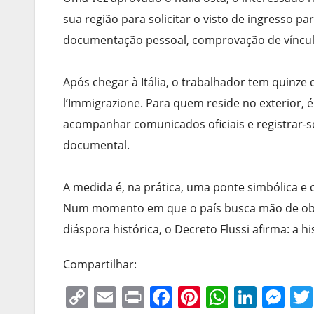
sua região para solicitar o visto de ingresso p
documentação pessoal, comprovação de vínculos 
Após chegar à Itália, o trabalhador tem quinze 
l’Immigrazione. Para quem reside no exterior, 
acompanhar comunicados oficiais e registrar-se
documental.
A medida é, na prática, uma ponte simbólica e c
Num momento em que o país busca mão de obra
diáspora histórica, o Decreto Flussi afirma: a 
Compartilhar:
C
E
Pr
F
Pi
W
Li
M