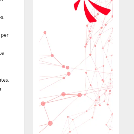
s.
 per
te
ntes.
a