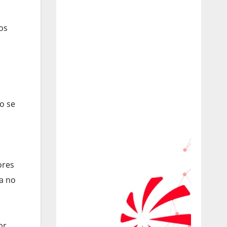
os
o se
ores
ta no
or