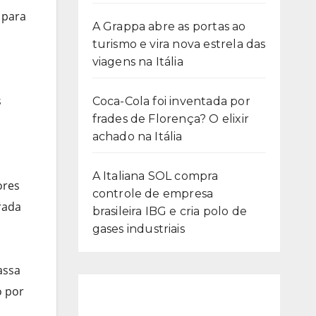
 para
A Grappa abre as portas ao
turismo e vira nova estrela das
viagens na Itália
s
Coca-Cola foi inventada por
frades de Florença? O elixir
achado na Itália
A Italiana SOL compra
ores
controle de empresa
rada
brasileira IBG e cria polo de
gases industriais
assa
o por