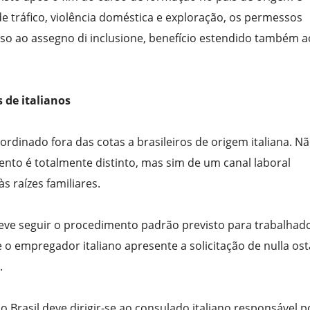
de tráfico, violência doméstica e exploração, os permessos
so ao assegno di inclusione, benefício estendido também a
 de italianos
rdinado fora das cotas a brasileiros de origem italiana. Nã
mento é totalmente distinto, mas sim de um canal laboral
s raízes familiares.
 deve seguir o procedimento padrão previsto para trabalhad
e o empregador italiano apresente a solicitação de nulla os
.
 Brasil deve dirigir-se ao consulado italiano responsável p