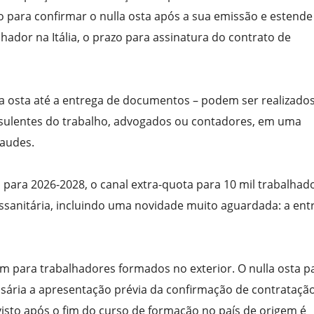
zo para confirmar o nulla osta após a sua emissão e estende
hador na Itália, o prazo para assinatura do contrato de
a osta até a entrega de documentos – podem ser realizado
sulentes do trabalho, advogados ou contadores, em uma
raudes.
 para 2026-2028, o canal extra-quota para 10 mil trabalhad
iossanitária, incluindo uma novidade muito aguardada: a ent
 para trabalhadores formados no exterior. O nulla osta p
ssária a apresentação prévia da confirmação de contrataçã
visto após o fim do curso de formação no país de origem é