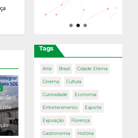
rça
Tags
Arte
Brasil
Cidade Eterna
NOTÍCIAS
ESPORTE
Cinema
Cultura
Chiara Pellacani e Filippo Pelati
Curiosidade
Economia
lia em
comandam campanha italiana
no Europeu de Esportes
Entretenimento
Esporte
Aquáticos de Paris 2026
05/08/2026
Exposição
Florença
ção
Francesco Sibilla
Gastronomia
História