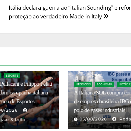
w
h
Itália declara guerra ao “Italian Sounding” e refo
itt
ar
proteção ao verdadeiro Made in Italy
er
e
S
ECONOMIA
NOTÍCIAS
NOTÍCIAS
iana SOL compra controle
Expedição une Brasil e Itá
esa brasileira IBG e cria
missão científica rumo à
 gases industriais
Antártica
08/2026
Redação
05/08/2026
Reda