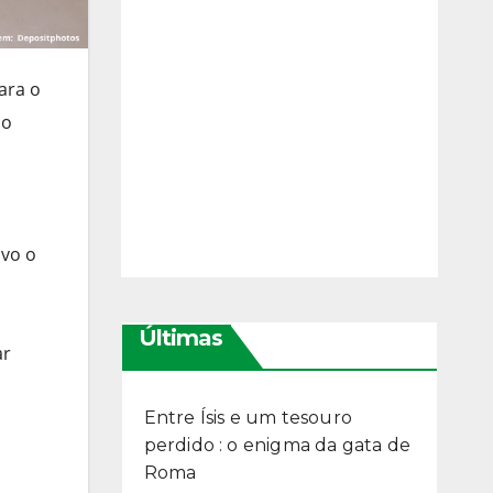
ara o
ão
ivo o
Últimas
ar
Entre Ísis e um tesouro
perdido : o enigma da gata de
Roma