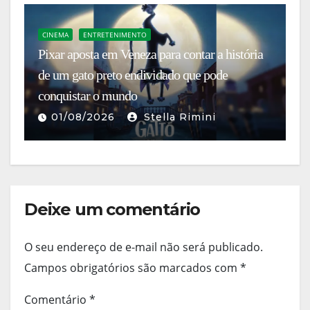
CINEMA
ENTRETENIMENTO
E
Pixar aposta em Veneza para contar a história
Ch
de um gato preto endividado que pode
da
conquistar o mundo
r
01/08/2026
Stella Rimini
Deixe um comentário
O seu endereço de e-mail não será publicado.
Campos obrigatórios são marcados com
*
Comentário
*