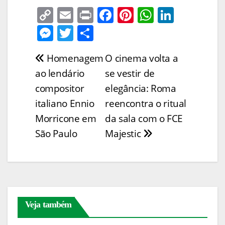
C
E
Pr
F
Pi
W
Li
o
m
in
a
nt
h
n
M
T
S
p
ai
t
c
er
at
k
e
w
h
Homenagem
O cinema volta a
Navegação
y
l
e
e
s
e
ss
itt
ar
ao lendário
se vestir de
Li
b
st
A
dI
e
er
e
de
compositor
elegância: Roma
n
o
p
n
n
Post
italiano Ennio
reencontra o ritual
k
o
p
g
Morricone em
da sala com o FCE
k
er
São Paulo
Majestic
Veja também