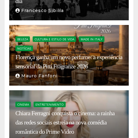
dia
Francesco Sibilla
BELEZA
CULTURA E ESTILO DE VIDA
MADE IN ITALY
NOTÍCIAS
Florença ganha um novo perfume: a experiência
sensorial da Pitti Fragranze 2026
Mauro Fanfoni
CINEMA
ENTRETENIMENTO
Chiara Ferragni conquista o cinema: a rainha
das redes sociais estreia na nova comédia
romântica do Prime Video