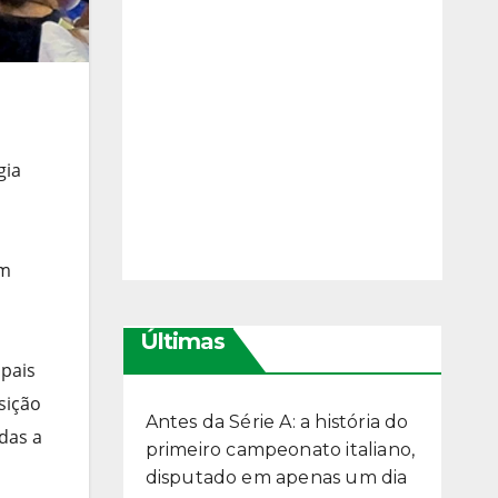
gia
um
Últimas
ipais
sição
Antes da Série A: a história do
das a
primeiro campeonato italiano,
disputado em apenas um dia