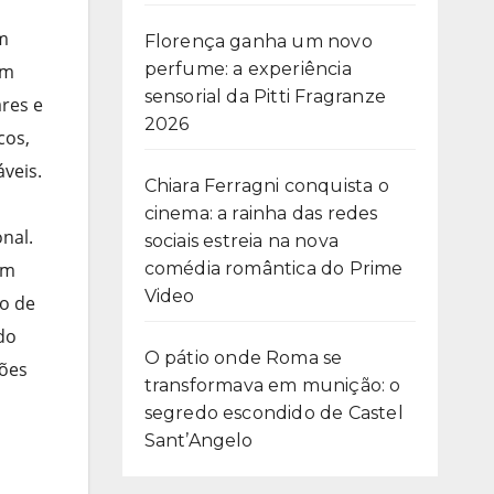
em
Florença ganha um novo
perfume: a experiência
em
sensorial da Pitti Fragranze
ares e
2026
cos,
veis.
Chiara Ferragni conquista o
cinema: a rainha das redes
nal.
sociais estreia na nova
em
comédia romântica do Prime
Video
o de
do
O pátio onde Roma se
hões
transformava em munição: o
segredo escondido de Castel
Sant’Angelo