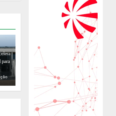
FEIRAS & NEGÓCIOS
MADE IN ITALY
tal
A ICE leva a tecnologia
Paulo
alimentar italiana à Fispal e
reforça laços com o Brasil
16/06/2026
Luiz
Antônio Cafiero