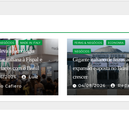
EVENTOS GASTRONÔMICOS
 NEGÓCIOS
ECONOMIA
FEIRAS & NEGÓCIOS
São Paulo volta a ser a capi
S
 italiano de feiras acelera
mundial do café com São 
o e aposta no Brasil para
Coffee Festival 2026
28/06/2026
08/2026
Redação
Francesco Sibilla