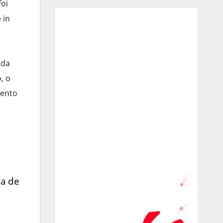
foi
 in
ida
, o
mento
na de