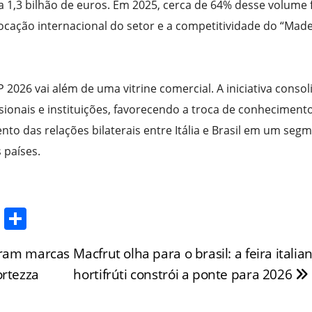
1,3 bilhão de euros. Em 2025, cerca de 64% desse volume 
ocação internacional do setor e a competitividade do “Made
 2026 vai além de uma vitrine comercial. A iniciativa consol
ionais e instituições, favorecendo a troca de conhecimento
nto das relações bilaterais entre Itália e Brasil em um seg
 países.
T
S
w
h
viram marcas
Macfrut olha para o brasil: a feira italia
itt
ar
ortezza
hortifrúti constrói a ponte para 2026
er
e