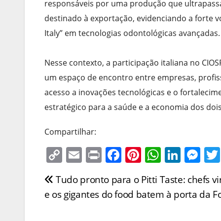
responsáveis por uma produção que ultrapassa 
destinado à exportação, evidenciando a forte v
Italy” em tecnologias odontológicas avançadas.
Nesse contexto, a participação italiana no CIOSP
um espaço de encontro entre empresas, profiss
acesso a inovações tecnológicas e o fortalecime
estratégico para a saúde e a economia dos dois
Compartilhar:
C
E
Pr
F
Pi
W
Li
M
o
m
in
a
nt
h
n
e
Tudo pronto para o Pitti Taste: chefs 
Navegação
p
ai
t
c
er
at
k
ss
e os gigantes do food batem à porta da F
y
l
e
e
s
e
e
de
Li
b
st
A
dI
n