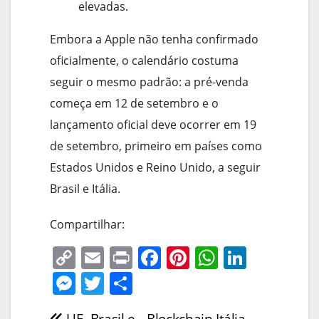
elevadas.
Embora a Apple não tenha confirmado
oficialmente, o calendário costuma
seguir o mesmo padrão: a pré-venda
começa em 12 de setembro e o
lançamento oficial deve ocorrer em 19
de setembro, primeiro em países como
Estados Unidos e Reino Unido, a seguir
Brasil e Itália.
Compartilhar:
C
E
Pr
F
Pi
W
Li
o
m
in
a
nt
h
n
M
T
S
p
ai
t
c
er
at
k
e
w
h
UE, Brasil e
Blockchain Itália–