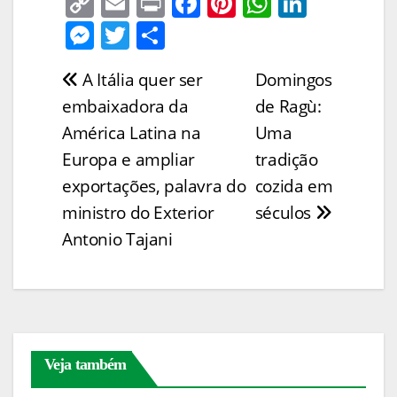
C
E
Pr
F
Pi
W
Li
o
m
in
a
nt
h
n
M
T
S
p
ai
t
c
er
at
k
e
w
h
A Itália quer ser
Domingos
Navegação
y
l
e
e
s
e
ss
itt
ar
embaixadora da
de Ragù:
Li
b
st
A
dI
e
er
e
de
América Latina na
Uma
n
o
p
n
n
Post
Europa e ampliar
tradição
k
o
p
g
exportações, palavra do
cozida em
k
er
ministro do Exterior
séculos
Antonio Tajani
Veja também