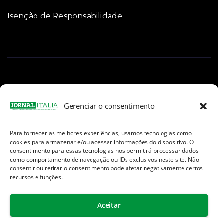
Isenção de Responsabilidade
Gerenciar o consentimento
Para fornecer as melhores experiências, usamos tecnologias como
Facebook
Instagram
TikTok
Youtube
E-
cookies para armazenar e/ou acessar informações do dispositivo. O
mail
consentimento para essas tecnologias nos permitirá processar dados
como comportamento de navegação ou IDs exclusivos neste site. Não
consentir ou retirar o consentimento pode afetar negativamente certos
recursos e funções.
Aceitar
Jornal Italia é uma Marca registrada internacionalmente da We