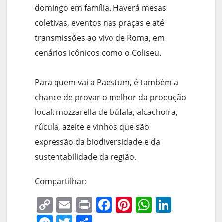
domingo em família. Haverá mesas
coletivas, eventos nas praças e até
transmissões ao vivo de Roma, em
cenários icônicos como o Coliseu.
Para quem vai a Paestum, é também a
chance de provar o melhor da produção
local: mozzarella de búfala, alcachofra,
rúcula, azeite e vinhos que são
expressão da biodiversidade e da
sustentabilidade da região.
Compartilhar:
C
E
Pr
F
Pi
W
Li
o
m
in
a
nt
h
n