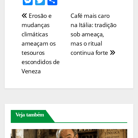
M
T
S
p
ai
t
c
er
at
k
e
w
h
Erosão e
Café mais caro
Navegação
y
l
e
e
s
e
ss
itt
ar
mudanças
na Itália: tradição
Li
b
st
A
dI
e
er
e
de
climáticas
sob ameaça,
n
o
p
n
n
Post
ameaçam os
mas o ritual
k
o
p
g
tesouros
continua forte
k
er
escondidos de
Veneza
Veja também