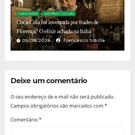
C
O
CURIOSIDADE
HISTÓRIA E CULTURA
a
Coca-Cola foi inventada por frades de
m
Florença? O elixir achado na Itália
S
05/08/2026
Francesco Sibilla
Deixe um comentário
O seu endereço de e-mail não será publicado.
Campos obrigatórios são marcados com
*
Comentário
*