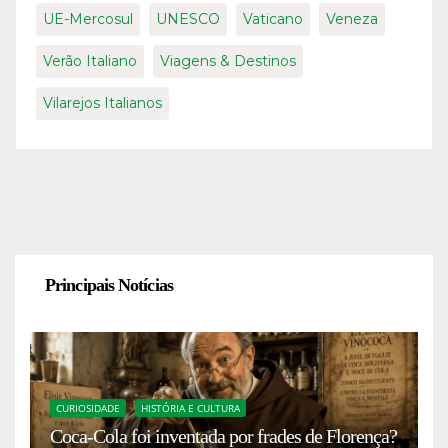
UE-Mercosul
UNESCO
Vaticano
Veneza
Verão Italiano
Viagens & Destinos
Vilarejos Italianos
Principais Notícias
CURIOSIDADE
HISTÓRIA E CULTURA
Coca-Cola foi inventada por frades de Florença?