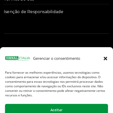
Isenção de Responsabilidade
Gerenciar o consentimento
Para fornecer as melhores experiências, usamos tecnologias como
Facebook
Instagram
TikTok
Youtube
E-
cookies para armazenar e/ou acessar informações do dispositivo. O
mail
consentimento para essas tecnologias nos permitirá processar dados
como comportamento de navegação ou IDs exclusivos neste site. Não
consentir ou retirar o consentimento pode afetar negativamente certos
recursos e funções.
Aceitar
Jornal Italia é uma Marca registrada internacionalmente da We