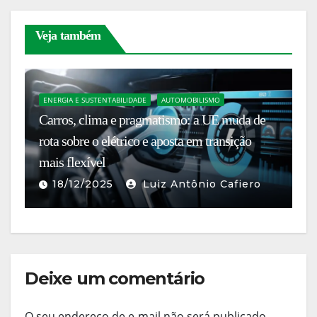
Veja também
ENERGIA E SUSTENTABILIDADE
AUTOMOBILISMO
Carros, clima e pragmatismo: a UE muda de
E
rota sobre o elétrico e aposta em transição
Br
mais flexível
e
18/12/2025
Luiz Antônio Cafiero
Deixe um comentário
O seu endereço de e-mail não será publicado.