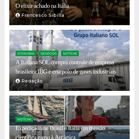
O elixir achado na Itália
Francesco Sibilla
ECONOMIA
NEGÓCIOS
NOTÍCIAS
A Italiana SOL compra controle de empresa
brasileira IBG e cria polo de gases industriais
Redação
NOTÍCIAS
Expedição une Brasil e Itália em missão
científica rumo à Antártica