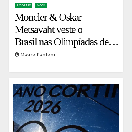
ESPORTES
MODA
Moncler & Oskar
Metsavaht veste o
Brasil nas Olimpíadas de
Milão-Cortina 2026
Mauro Fanfoni