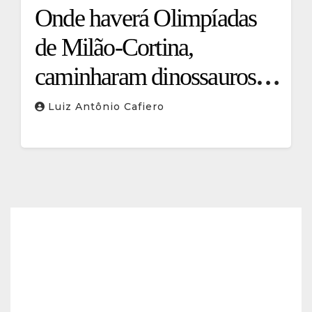
Onde haverá Olimpíadas
de Milão-Cortina,
caminharam dinossauros: a
descoberta que emociona
Luiz Antônio Cafiero