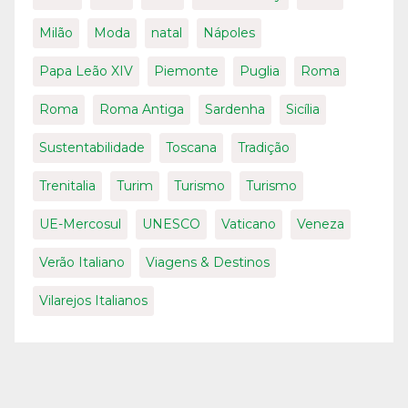
Milão
Moda
natal
Nápoles
Papa Leão XIV
Piemonte
Puglia
Roma
Roma
Roma Antiga
Sardenha
Sicília
Sustentabilidade
Toscana
Tradição
Trenitalia
Turim
Turismo
Turismo
UE-Mercosul
UNESCO
Vaticano
Veneza
Verão Italiano
Viagens & Destinos
Vilarejos Italianos