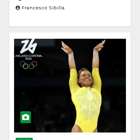
espetáculo
Francesco Sibilla