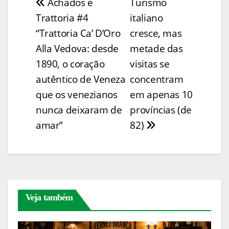
Achados e
Turismo
Navegação
y
l
e
e
s
e
ss
itt
ar
Trattoria #4
italiano
Li
b
st
A
dI
e
er
e
de
“Trattoria Ca’ D’Oro
cresce, mas
n
o
p
n
n
Post
Alla Vedova: desde
metade das
k
o
p
g
1890, o coração
visitas se
k
er
autêntico de Veneza
concentram
que os venezianos
em apenas 10
nunca deixaram de
províncias (de
amar”
82)
Veja também