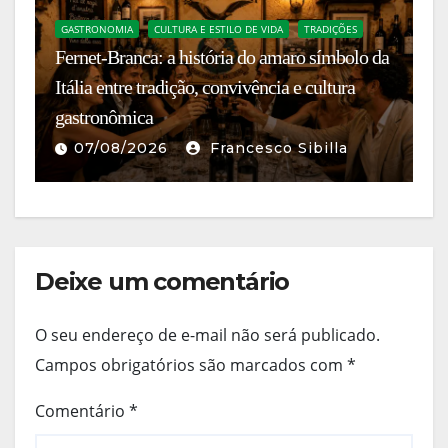
GASTRONOMIA
CULTURA E ESTILO DE VIDA
TRADIÇÕES
Fernet-Branca: a história do amaro símbolo da
T
Itália entre tradição, convivência e cultura
Sn
gastronômica
b
07/08/2026
Francesco Sibilla
Deixe um comentário
O seu endereço de e-mail não será publicado.
Campos obrigatórios são marcados com
*
Comentário
*