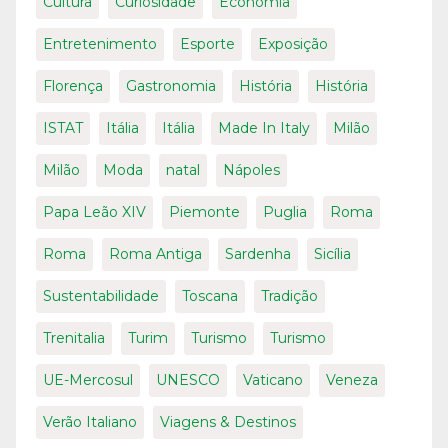
Cultura
Curiosidade
Economia
Entretenimento
Esporte
Exposição
Florença
Gastronomia
História
História
ISTAT
Itália
Itália
Made In Italy
Milão
Milão
Moda
natal
Nápoles
Papa Leão XIV
Piemonte
Puglia
Roma
Roma
Roma Antiga
Sardenha
Sicília
Sustentabilidade
Toscana
Tradição
Trenitalia
Turim
Turismo
Turismo
UE-Mercosul
UNESCO
Vaticano
Veneza
Verão Italiano
Viagens & Destinos