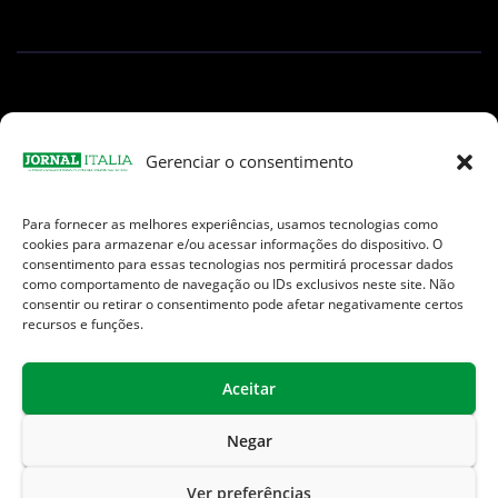
Gerenciar o consentimento
Para fornecer as melhores experiências, usamos tecnologias como
Facebook
Instagram
TikTok
Youtube
E-
cookies para armazenar e/ou acessar informações do dispositivo. O
mail
consentimento para essas tecnologias nos permitirá processar dados
como comportamento de navegação ou IDs exclusivos neste site. Não
consentir ou retirar o consentimento pode afetar negativamente certos
recursos e funções.
Aceitar
Jornal Italia é uma Marca registrada internacionalmente da We
Communication.
Negar
Sobre Nós
Contato
Endereços Úteis
Ver preferências