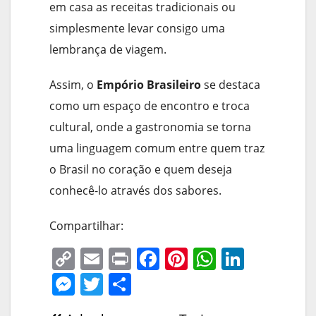
em casa as receitas tradicionais ou
simplesmente levar consigo uma
lembrança de viagem.
Assim, o
Empório Brasileiro
se destaca
como um espaço de encontro e troca
cultural, onde a gastronomia se torna
uma linguagem comum entre quem traz
o Brasil no coração e quem deseja
conhecê-lo através dos sabores.
Compartilhar:
C
E
Pr
F
Pi
W
Li
o
m
in
a
nt
h
n
M
T
S
p
ai
t
c
er
at
k
e
w
h