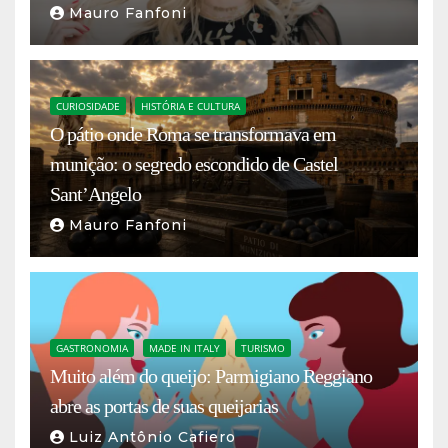
Mauro Fanfoni
CURIOSIDADE
HISTÓRIA E CULTURA
O pátio onde Roma se transformava em
munição: o segredo escondido de Castel
Sant’Angelo
Mauro Fanfoni
GASTRONOMIA
MADE IN ITALY
TURISMO
Muito além do queijo: Parmigiano Reggiano
abre as portas de suas queijarias
Luiz Antônio Cafiero