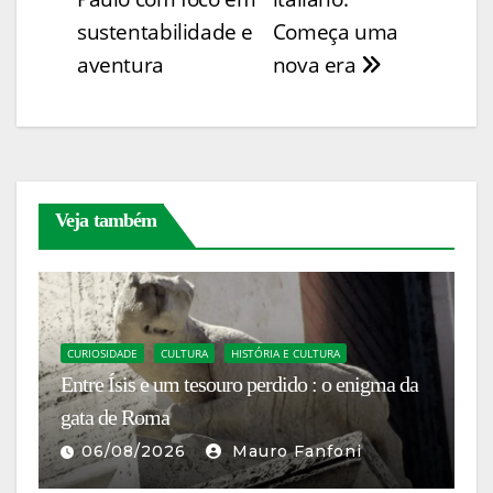
n
o
p
n
n
Post
sustentabilidade e
Começa uma
k
o
p
g
aventura
nova era
k
er
Veja também
B
CURIOSIDADE
CULTURA
HISTÓRIA E CULTURA
N
Entre Ísis e um tesouro perdido : o enigma da
F
gata de Roma
ex
06/08/2026
Mauro Fanfoni