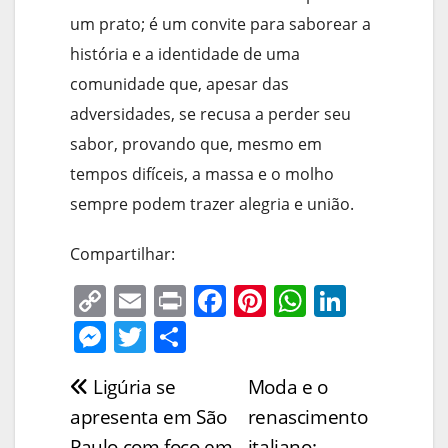
um prato; é um convite para saborear a
história e a identidade de uma
comunidade que, apesar das
adversidades, se recusa a perder seu
sabor, provando que, mesmo em
tempos difíceis, a massa e o molho
sempre podem trazer alegria e união.
Compartilhar:
C
E
Pr
F
Pi
W
Li
o
m
in
a
nt
h
n
M
T
S
p
ai
t
c
er
at
k
e
w
h
Ligúria se
Moda e o
Navegação
y
l
e
e
s
e
ss
itt
ar
apresenta em São
renascimento
Li
b
st
A
dI
e
er
e
de
Paulo com foco em
italiano: