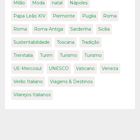
Milão
Moda
natal
Nápoles
Papa Leão XIV
Piemonte
Puglia
Roma
Roma
Roma Antiga
Sardenha
Sicília
Sustentabilidade
Toscana
Tradição
Trenitalia
Turim
Turismo
Turismo
UE-Mercosul
UNESCO
Vaticano
Veneza
Verão Italiano
Viagens & Destinos
Vilarejos Italianos