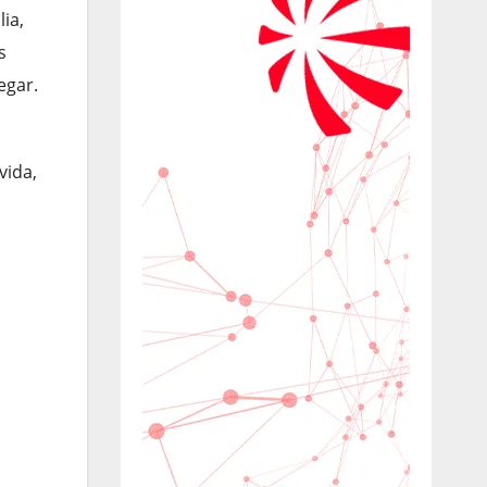
ia,
s
egar.
vida,