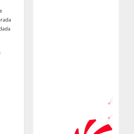
e
erada
idada
u