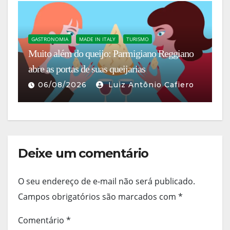
GASTRONOMIA
MADE IN ITALY
TURISMO
T
Muito além do queijo: Parmigiano Reggiano
Sn
abre as portas de suas queijarias
b
06/08/2026
Luiz Antônio Cafiero
Deixe um comentário
O seu endereço de e-mail não será publicado.
Campos obrigatórios são marcados com
*
Comentário
*