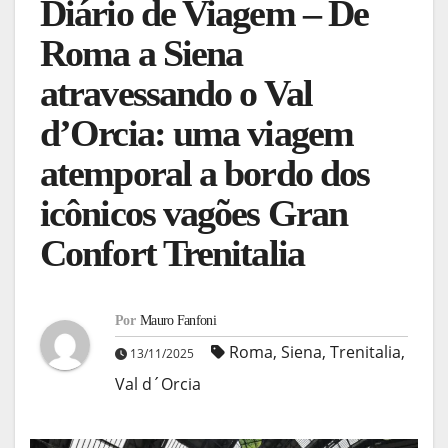
Diário de Viagem – De
Roma a Siena
atravessando o Val
d’Orcia: uma viagem
atemporal a bordo dos
icônicos vagões Gran
Confort Trenitalia
Por
Mauro Fanfoni
Roma
,
Siena
,
Trenitalia
,
13/11/2025
Val d´Orcia