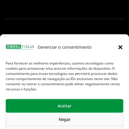
Gerenciar o consentimento
Para fornecer as melhores experiências, usamos tecnologias como
Facebook
Instagram
TikTok
Youtube
E-
cookies para armazenar e/ou acessar informações do dispositivo. O
mail
consentimento para essas tecnologias nos permitirá processar dados
como comportamento de navegação ou IDs exclusivos neste site. Não
consentir ou retirar o consentimento pode afetar negativamente certos
recursos e funções.
Aceitar
Jornal Italia é uma Marca registrada internacionalmente da We
Communication.
Negar
Sobre Nós
Contato
Endereços Úteis