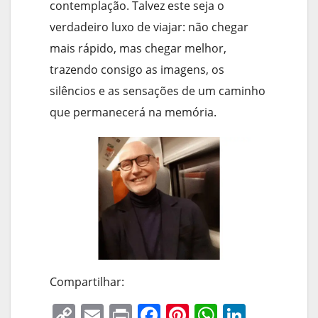
contemplação. Talvez este seja o
verdadeiro luxo de viajar: não chegar
mais rápido, mas chegar melhor,
trazendo consigo as imagens, os
silêncios e as sensações de um caminho
que permanecerá na memória.
Compartilhar:
C
E
Pr
F
Pi
W
Li