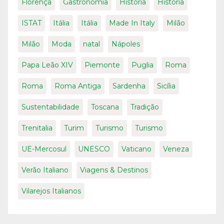
Florença
Gastronomia
História
História
ISTAT
Itália
Itália
Made In Italy
Milão
Milão
Moda
natal
Nápoles
Papa Leão XIV
Piemonte
Puglia
Roma
Roma
Roma Antiga
Sardenha
Sicília
Sustentabilidade
Toscana
Tradição
Trenitalia
Turim
Turismo
Turismo
UE-Mercosul
UNESCO
Vaticano
Veneza
Verão Italiano
Viagens & Destinos
Vilarejos Italianos