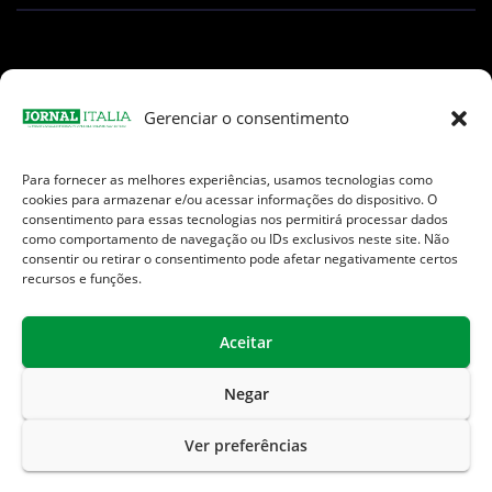
Gerenciar o consentimento
Para fornecer as melhores experiências, usamos tecnologias como
Facebook
Instagram
TikTok
Youtube
E-
cookies para armazenar e/ou acessar informações do dispositivo. O
mail
consentimento para essas tecnologias nos permitirá processar dados
como comportamento de navegação ou IDs exclusivos neste site. Não
consentir ou retirar o consentimento pode afetar negativamente certos
recursos e funções.
Aceitar
Jornal Italia é uma Marca registrada internacionalmente da We
Communication.
Negar
Sobre Nós
Contato
Endereços Úteis
Ver preferências
Política de Privacidade
Termos de Uso