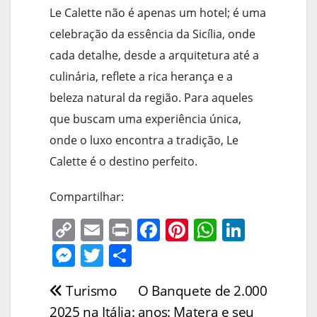
Le Calette não é apenas um hotel; é uma
celebração da essência da Sicília, onde
cada detalhe, desde a arquitetura até a
culinária, reflete a rica herança e a
beleza natural da região. Para aqueles
que buscam uma experiência única,
onde o luxo encontra a tradição, Le
Calette é o destino perfeito.
Compartilhar:
C
E
Pr
F
Pi
W
Li
o
m
in
a
nt
h
n
M
T
S
p
ai
t
c
er
at
k
e
w
h
Turismo
O Banquete de 2.000
Navegação
y
l
e
e
s
e
ss
itt
ar
2025 na Itália:
anos: Matera e seu