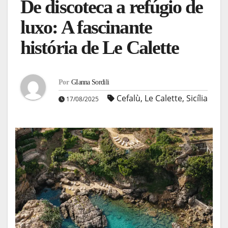
De discoteca a refúgio de
luxo: A fascinante
história de Le Calette
Por
GIanna Sordili
Cefalù
,
Le Calette
,
Sicília
17/08/2025