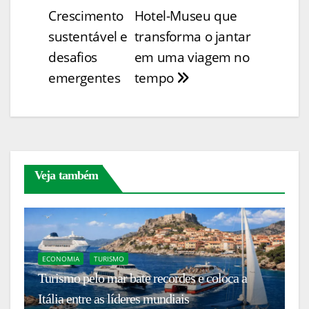
Li
b
st
A
dI
e
er
e
de
Crescimento
Hotel-Museu que
n
o
p
n
n
Post
sustentável e
transforma o jantar
k
o
p
g
desafios
em uma viagem no
k
er
emergentes
tempo
Veja também
ECONOMIA
TURISMO
G
va
Turismo pelo mar bate recordes e coloca a
M
Itália entre as líderes mundiais
ab