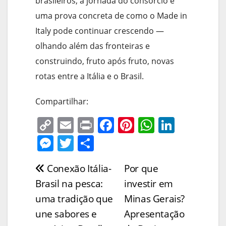
brasileiros, a jornada do consórcio é
uma prova concreta de como o Made in
Italy pode continuar crescendo —
olhando além das fronteiras e
construindo, fruto após fruto, novas
rotas entre a Itália e o Brasil.
Compartilhar:
C
E
Pr
F
Pi
W
Li
o
m
in
a
nt
h
n
M
T
S
p
ai
t
c
er
at
k
e
w
h
Conexão Itália-
Por que
Navegação
y
l
e
e
s
e
ss
itt
ar
Brasil na pesca:
investir em
Li
b
st
A
dI
e
er
e
de
uma tradição que
Minas Gerais?
n
o
p
n
n
Post
une sabores e
Apresentação
k
o
p
g