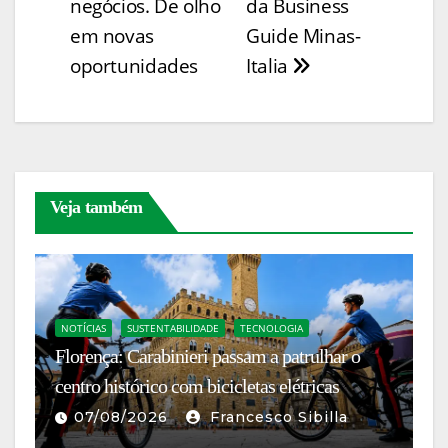
negócios. De olho
da Business
k
er
em novas
Guide Minas-
oportunidades
Italia
Veja também
NOTÍCIAS
SUSTENTABILIDADE
TECNOLOGIA
C
Florença: Carabinieri passam a patrulhar o
I
centro histórico com bicicletas elétricas
c
07/08/2026
Francesco Sibilla