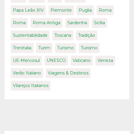
Papa Leão XIV
Piemonte
Puglia
Roma
Roma
Roma Antiga
Sardenha
Sicília
Sustentabilidade
Toscana
Tradição
Trenitalia
Turim
Turismo
Turismo
UE-Mercosul
UNESCO
Vaticano
Veneza
Verão Italiano
Viagens & Destinos
Vilarejos Italianos