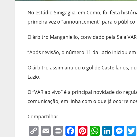
No estádio Sinigaglia, em Como, foi feita histó
primeira vez o “announcement” para o público 
O árbitro Manganiello, convidado pela Sala VAR
“Após revisão, o número 11 da Lazio iniciou e
O árbitro assim anulou o gol de Castellanos, q
Lazio.
O “VAR ao vivo” é a principal novidade do regu
comunicação, em linha com o que já ocorre no
Compartilhar:
C
E
Pr
F
Pi
W
Li
M