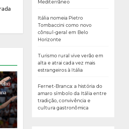
Mediterrâneo
irada
Itália nomeia Pietro
Tombaccini como novo
cônsul-geral em Belo
Horizonte
Turismo rural vive verão em
alta e atrai cada vez mais
estrangeiros à Itália
ESPORTE
MODA
NEGÓCIOS
13
A dança do Bruxo na Itália:
Fernet-Branca: a história do
 vagas
Ronaldinho Gaúcho no Ravenna
amaro símbolo da Itália entre
Calcio unifica futebol, moda e
tradição, convivência e
cultura gastronômica
negócios
02/08/2026
Francesco Sibilla