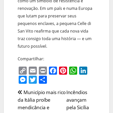
como um símbolo de resistência e
renovação. Em um país e numa Europa
que lutam para preservar seus
pequenos enclaves, a pequena Celle di
San Vito reafirma que cada nova vida
traz consigo toda uma história — e um
futuro possível.
Compartilhar:
C
E
Pr
F
Pi
W
Li
o
m
in
a
nt
h
n
M
T
S
p
ai
t
c
er
at
k
e
w
h
Município mais rico
Incêndios
Navegação
y
l
e
e
s
e
ss
itt
ar
da Itália proíbe
avançam
Li
b
st
A
dI
e
er
e
de
mendicância e
pela Sicília
n
o
p
n
n