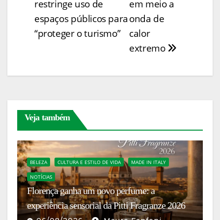
Post
restringe uso de
em meio a
k
o
p
g
espaços públicos para
onda de
k
er
“proteger o turismo”
calor
extremo
Veja também
BELEZA
CULTURA E ESTILO DE VIDA
MADE IN ITALY
NOTÍCIAS
C
Florença ganha um novo perfume: a
I
experiência sensorial da Pitti Fragranze 2026
c