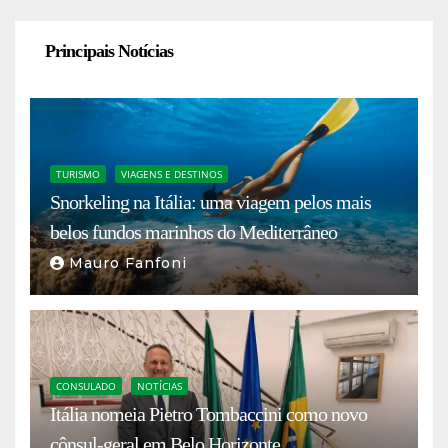
Principais Notícias
TURISMO
VIAGENS E DESTINOS
Snorkeling na Itália: uma viagem pelos mais
belos fundos marinhos do Mediterrâneo
Mauro Fanfoni
CONSULADO
NOTÍCIAS
Itália nomeia Pietro Tombaccini como novo
cônsul-geral em Belo Horizonte