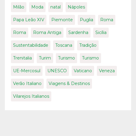
Milão
Moda
natal
Nápoles
Papa Leão XIV
Piemonte
Puglia
Roma
Roma
Roma Antiga
Sardenha
Sicília
Sustentabilidade
Toscana
Tradição
Trenitalia
Turim
Turismo
Turismo
UE-Mercosul
UNESCO
Vaticano
Veneza
Verão Italiano
Viagens & Destinos
Vilarejos Italianos