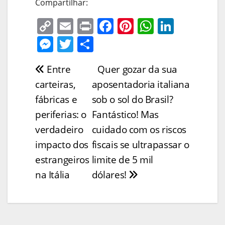
Compartilhar:
C
E
Pr
F
Pi
W
Li
o
m
in
a
nt
h
n
M
T
S
p
ai
t
c
er
at
k
e
w
h
Entre
Quer gozar da sua
Navegação
y
l
e
e
s
e
ss
itt
ar
carteiras,
aposentadoria italiana
Li
b
st
A
dI
e
er
e
de
fábricas e
sob o sol do Brasil?
n
o
p
n
n
Post
periferias: o
Fantástico! Mas
k
o
p
g
verdadeiro
cuidado com os riscos
k
er
impacto dos
fiscais se ultrapassar o
estrangeiros
limite de 5 mil
na Itália
dólares!