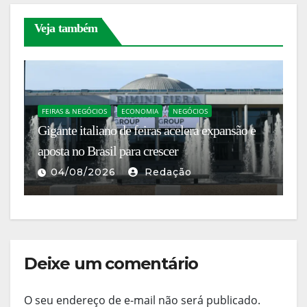
Veja também
FEIRAS & NEGÓCIOS
ECONOMIA
NEGÓCIOS
E
Gigante italiano de feiras acelera expansão e
A 
s
aposta no Brasil para crescer
es
04/08/2026
Redação
Deixe um comentário
O seu endereço de e-mail não será publicado.