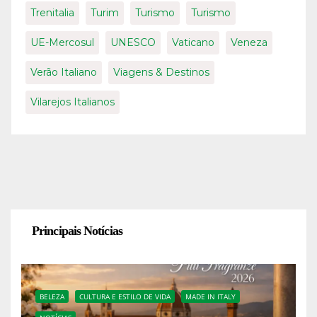
Trenitalia
Turim
Turismo
Turismo
UE-Mercosul
UNESCO
Vaticano
Veneza
Verão Italiano
Viagens & Destinos
Vilarejos Italianos
Principais Notícias
BELEZA
CULTURA E ESTILO DE VIDA
MADE IN ITALY