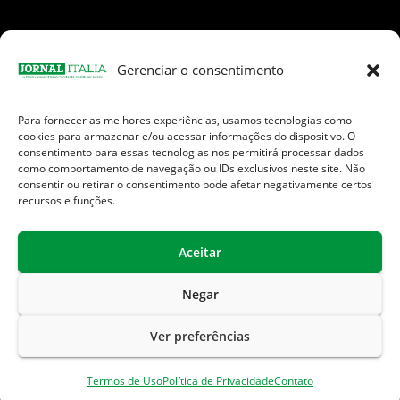
Gerenciar o consentimento
Para fornecer as melhores experiências, usamos tecnologias como
Facebook
Instagram
TikTok
Youtube
E-
cookies para armazenar e/ou acessar informações do dispositivo. O
mail
consentimento para essas tecnologias nos permitirá processar dados
como comportamento de navegação ou IDs exclusivos neste site. Não
consentir ou retirar o consentimento pode afetar negativamente certos
recursos e funções.
Aceitar
Jornal Italia é uma Marca registrada internacionalmente da We
Communication.
Negar
Sobre Nós
Contato
Endereços Úteis
Ver preferências
Política de Privacidade
Termos de Uso
Termos de Uso
Política de Privacidade
Contato
Isenção de Responsabilidade