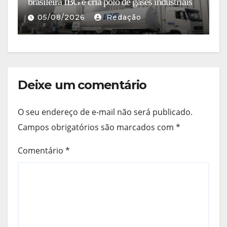
brasileira IBG e cria polo de gases industriais
ce
05/08/2026
Redação
Deixe um comentário
O seu endereço de e-mail não será publicado.
Campos obrigatórios são marcados com
*
Comentário
*