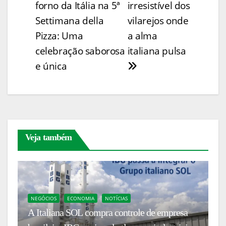
forno da Itália na 5ª
irresistível dos
Li
b
st
A
dI
e
er
e
de
Settimana della
vilarejos onde
n
o
p
n
n
Post
Pizza: Uma
a alma
k
o
p
g
celebração saborosa
italiana pulsa
k
er
e única
Veja também
NEGÓCIOS
ECONOMIA
NOTÍCIAS
N
A Italiana SOL compra controle de empresa
Fl