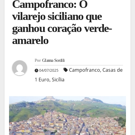
Campofranco: O
vilarejo siciliano que
ganhou coração verde-
amarelo
Por
GIanna Sordili
Campofranco
,
Casas de
04/07/2025
1 Euro
,
Sicília