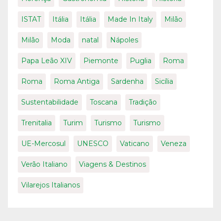
ISTAT
Itália
Itália
Made In Italy
Milão
Milão
Moda
natal
Nápoles
Papa Leão XIV
Piemonte
Puglia
Roma
Roma
Roma Antiga
Sardenha
Sicília
Sustentabilidade
Toscana
Tradição
Trenitalia
Turim
Turismo
Turismo
UE-Mercosul
UNESCO
Vaticano
Veneza
Verão Italiano
Viagens & Destinos
Vilarejos Italianos