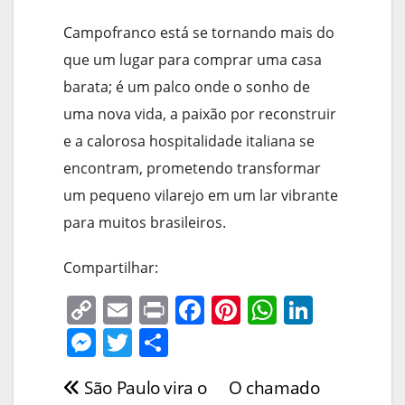
Campofranco está se tornando mais do
que um lugar para comprar uma casa
barata; é um palco onde o sonho de
uma nova vida, a paixão por reconstruir
e a calorosa hospitalidade italiana se
encontram, prometendo transformar
um pequeno vilarejo em um lar vibrante
para muitos brasileiros.
Compartilhar:
C
E
Pr
F
Pi
W
Li
o
m
in
a
nt
h
n
M
T
S
p
ai
t
c
er
at
k
e
w
h
São Paulo vira o
O chamado
Navegação
y
l
e
e
s
e
ss
itt
ar