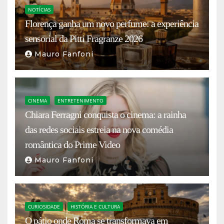
NOTÍCIAS
Florença ganha um novo perfume: a experiência
sensorial da Pitti Fragranze 2026
Mauro Fanfoni
CINEMA
ENTRETENIMENTO
Chiara Ferragni conquista o cinema: a rainha
das redes sociais estreia na nova comédia
romântica do Prime Video
Mauro Fanfoni
CURIOSIDADE
HISTÓRIA E CULTURA
O pátio onde Roma se transformava em