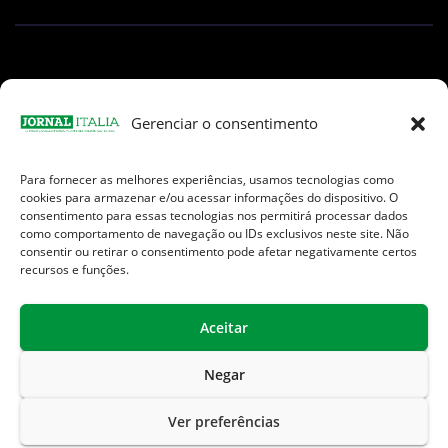
Gerenciar o consentimento
Para fornecer as melhores experiências, usamos tecnologias como
Facebook
Instagram
TikTok
Youtube
E-
cookies para armazenar e/ou acessar informações do dispositivo. O
mail
consentimento para essas tecnologias nos permitirá processar dados
como comportamento de navegação ou IDs exclusivos neste site. Não
consentir ou retirar o consentimento pode afetar negativamente certos
recursos e funções.
Aceitar
Jornal Italia é uma Marca registrada internacionalmente da We
Communication.
Negar
Sobre Nós
Contato
Endereços Úteis
Ver preferências
Política de Privacidade
Termos de Uso