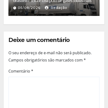
brasileira IBG e cria polo de gases industriais
ex
05/08/2026
Redação
Deixe um comentário
O seu endereço de e-mail não será publicado.
Campos obrigatórios são marcados com
*
Comentário
*