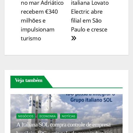
no mar Adriático
italiana Lovato
Li
b
st
A
dI
e
er
e
de
recebem €340
Electric abre
n
o
p
n
n
Post
milhões e
filial em São
k
o
p
g
impulsionam
Paulo e cresce
k
er
turismo
Veja também
B
NEGÓCIOS
ECONOMIA
NOTÍCIAS
N
va
A Italiana SOL compra controle de empresa
F