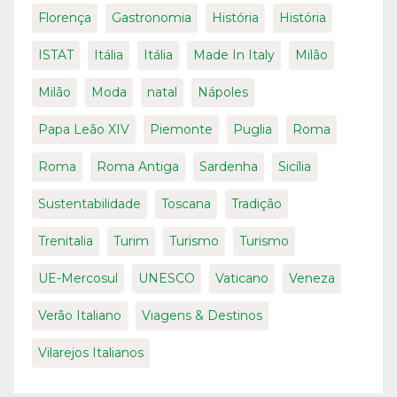
Florença
Gastronomia
História
História
ISTAT
Itália
Itália
Made In Italy
Milão
Milão
Moda
natal
Nápoles
Papa Leão XIV
Piemonte
Puglia
Roma
Roma
Roma Antiga
Sardenha
Sicília
Sustentabilidade
Toscana
Tradição
Trenitalia
Turim
Turismo
Turismo
UE-Mercosul
UNESCO
Vaticano
Veneza
Verão Italiano
Viagens & Destinos
Vilarejos Italianos