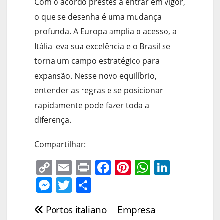
Com o acordo prestes a entrar em vigor,
o que se desenha é uma mudança
profunda. A Europa amplia o acesso, a
Itália leva sua excelência e o Brasil se
torna um campo estratégico para
expansão. Nesse novo equilíbrio,
entender as regras e se posicionar
rapidamente pode fazer toda a
diferença.
Compartilhar:
C
E
Pr
F
Pi
W
Li
o
m
in
a
nt
h
n
M
T
S
p
ai
t
c
er
at
k
e
w
h
Portos italiano
Empresa
Navegação
y
l
e
e
s
e
ss
itt
ar