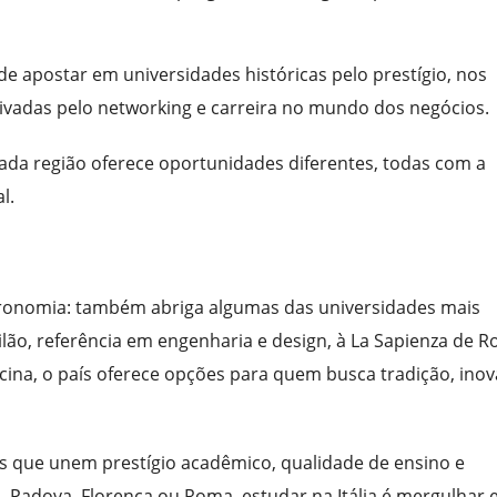
de apostar em universidades históricas pelo prestígio, nos
privadas pelo networking e carreira no mundo dos negócios.
 cada região oferece oportunidades diferentes, todas com a
l.
gastronomia: também abriga algumas das universidades mais
lão, referência em engenharia e design, à La Sapienza de 
icina, o país oferece opções para quem busca tradição, ino
es que unem prestígio acadêmico, qualidade de ensino e
, Padova, Florença ou Roma, estudar na Itália é mergulhar