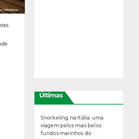
ntes
s
nde
Últimas
Snorkeling na Itália: uma
viagem pelos mais belos
fundos marinhos do