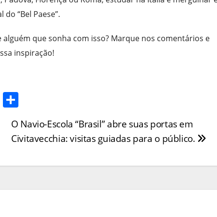
l do “Bel Paese”.
ce alguém que sonha com isso? Marque nos comentários e
ssa inspiração!
T
S
w
h
O Navio-Escola “Brasil” abre suas portas em
itt
ar
Civitavecchia: visitas guiadas para o público.
er
e