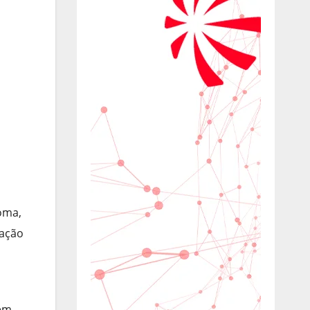
Roma,
vação
 em