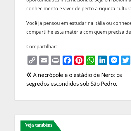
conhecimento e viver de perto a riqueza cultura
Você já pensou em estudar na Itália ou conhe
compartilhe esta matéria com quem precisa de
Compartilhar:
C
E
Pr
F
Pi
W
Li
M
o
m
in
a
nt
h
n
e
A necrópole e o estádio de Nero: os
Navegação
p
ai
t
c
er
at
k
ss
segredos escondidos sob São Pedro.
y
l
e
e
s
e
e
de
Li
b
st
A
dI
n
Post
n
o
p
n
g
k
o
p
er
k
Veja também