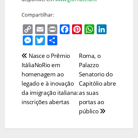
Compartilhar:
C
E
Pr
F
Pi
W
Li
o
m
in
a
nt
h
n
M
T
S
p
ai
t
c
er
at
k
e
w
h
Nasce o Prêmio
Roma, o
Navegação
y
l
e
e
s
e
ss
itt
ar
ItáliaNoRio em
Palazzo
Li
b
st
A
dI
e
er
e
de
homenagem ao
Senatorio do
n
o
p
n
n
Post
legado e à inovação
Capitólio abre
k
o
p
g
da imigração italiana:
as suas
k
er
inscrições abertas
portas ao
público