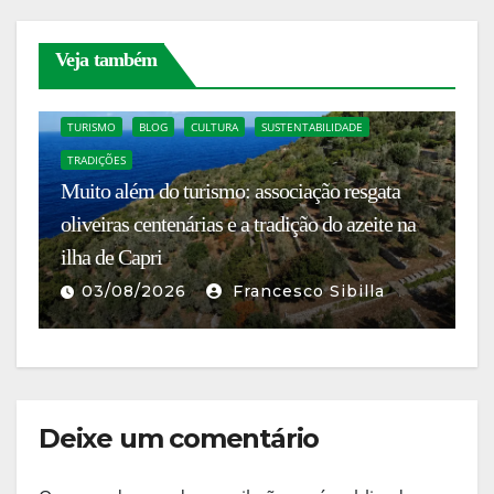
Veja também
TURISMO
BLOG
CULTURA
SUSTENTABILIDADE
TRADIÇÕES
Muito além do turismo: associação resgata
C
oliveiras centenárias e a tradição do azeite na
S
no
ilha de Capri
c
03/08/2026
Francesco Sibilla
Deixe um comentário