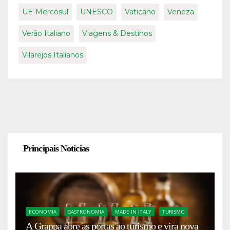
UE-Mercosul
UNESCO
Vaticano
Veneza
Verão Italiano
Viagens & Destinos
Vilarejos Italianos
Principais Notícias
ECONOMIA
GASTRONOMIA
MADE IN ITALY
TURISMO
A Grappa abre as portas ao turismo e vira nova