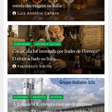
estrela das viagens na Itália
Luiz Antônio Cafiero
CURIOSIDADE
HISTÓRIA E CULTURA
Coca-Cola foi inventada por frades de Florença?
O elixir achado na Itália
Francesco Sibilla
ECONOMIA
NEGÓCIOS
NOTÍCIAS
A Italiana SOL compra controle de empresa
brasileira IBG e cria polo de gases industriais