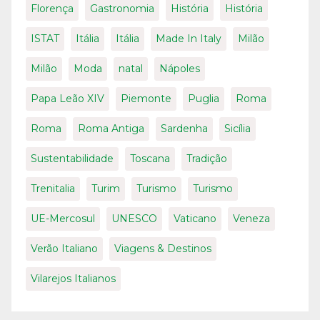
Florença
Gastronomia
História
História
ISTAT
Itália
Itália
Made In Italy
Milão
Milão
Moda
natal
Nápoles
Papa Leão XIV
Piemonte
Puglia
Roma
Roma
Roma Antiga
Sardenha
Sicília
Sustentabilidade
Toscana
Tradição
Trenitalia
Turim
Turismo
Turismo
UE-Mercosul
UNESCO
Vaticano
Veneza
Verão Italiano
Viagens & Destinos
Vilarejos Italianos