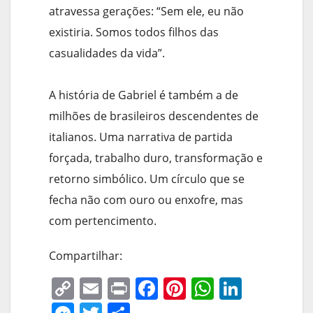
atravessa gerações: “Sem ele, eu não
existiria. Somos todos filhos das
casualidades da vida”.
A história de Gabriel é também a de
milhões de brasileiros descendentes de
italianos. Uma narrativa de partida
forçada, trabalho duro, transformação e
retorno simbólico. Um círculo que se
fecha não com ouro ou enxofre, mas
com pertencimento.
Compartilhar:
C
E
Pr
F
Pi
W
Li
o
m
in
a
nt
h
n