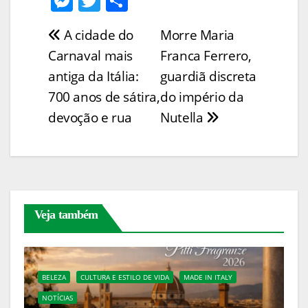
M
T
S
p
ai
t
c
er
at
k
e
w
h
A cidade do
Morre Maria
Navegação
y
l
e
e
s
e
ss
itt
ar
Carnaval mais
Franca Ferrero,
Li
b
st
A
dI
e
er
e
de
antiga da Itália:
guardiã discreta
n
o
p
n
n
Post
700 anos de sátira,
do império da
k
o
p
g
devoção e rua
Nutella
k
er
Veja também
BELEZA
CULTURA E ESTILO DE VIDA
MADE IN ITALY
NOTÍCIAS
C