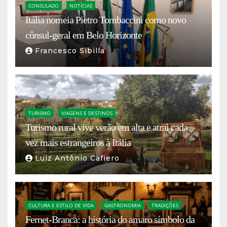
CONSULADO
NOTÍCIAS
Itália nomeia Pietro Tombaccini como novo
cônsul-geral em Belo Horizonte
Francesco Sibilla
TURISMO
VIAGENS E DESTINOS
Turismo rural vive verão em alta e atrai cada
vez mais estrangeiros à Itália
Luiz Antônio Cafiero
CULTURA E ESTILO DE VIDA
GASTRONOMIA
TRADIÇÕES
Fernet-Branca: a história do amaro símbolo da