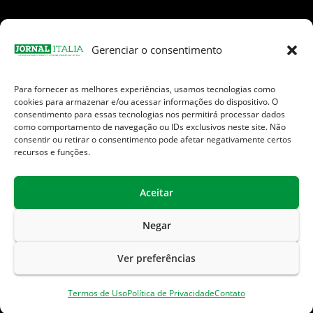
Gerenciar o consentimento
Para fornecer as melhores experiências, usamos tecnologias como
Facebook
Instagram
TikTok
Youtube
E-
cookies para armazenar e/ou acessar informações do dispositivo. O
mail
consentimento para essas tecnologias nos permitirá processar dados
como comportamento de navegação ou IDs exclusivos neste site. Não
consentir ou retirar o consentimento pode afetar negativamente certos
recursos e funções.
Aceitar
Jornal Italia é uma Marca registrada internacionalmente da We
Communication.
Negar
Sobre Nós
Contato
Endereços Úteis
Ver preferências
Política de Privacidade
Termos de Uso
Termos de Uso
Política de Privacidade
Contato
Isenção de Responsabilidade