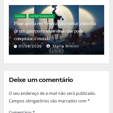
CINEMA
ENTRETENIMENTO
E
Pixar aposta em Veneza para contar a história
Ch
de um gato preto endividado que pode
da
conquistar o mundo
r
01/08/2026
Stella Rimini
Deixe um comentário
O seu endereço de e-mail não será publicado.
Campos obrigatórios são marcados com
*
Comentário
*