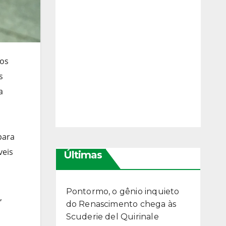
tos
s
a
para
veis
Últimas
Pontormo, o gênio inquieto
,
do Renascimento chega às
Scuderie del Quirinale