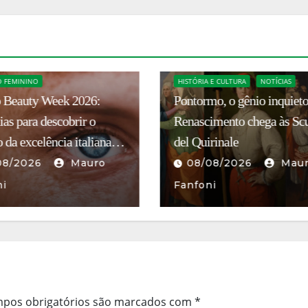
CULTURA E TURISMO
 E CULTURA
NOTÍCIAS
CONSULADO
NOTÍCIAS
o, o gênio inquieto do
Itália nomeia Pietro Tomba
imento chega às Scuderie
como novo cônsul-geral e
rinale
Belo Horizonte
08/2026
Mauro
07/08/2026
ni
Francesco Sibilla
pos obrigatórios são marcados com
*