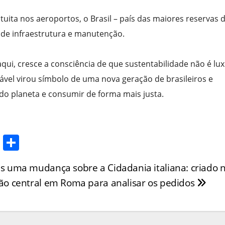
tuita nos aeroportos, o Brasil – país das maiores reservas 
 de infraestrutura e manutenção.
i, cresce a consciência de que sustentabilidade não é lux
izável virou símbolo de uma nova geração de brasileiros e
 do planeta e consumir de forma mais justa.
T
S
w
h
s uma mudança sobre a Cidadania italiana: criado 
itt
ar
ão central em Roma para analisar os pedidos
er
e