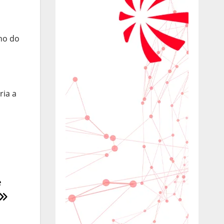
no do
ria a
e