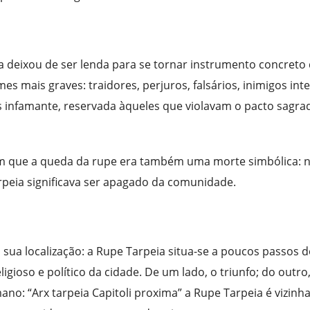
 deixou de ser lenda para se tornar instrumento concreto
es mais graves: traidores, perjuros, falsários, inimigos int
 infamante, reservada àqueles que violavam o pacto sagra
ordam que a queda da rupe era também uma morte simbólica: 
arpeia significava ser apagado da comunidade.
sua localização: a Rupe Tarpeia situa-se a poucos passos 
igioso e político da cidade. De um lado, o triunfo; do outro
o: “Arx tarpeia Capitoli proxima” a Rupe Tarpeia é vizinh