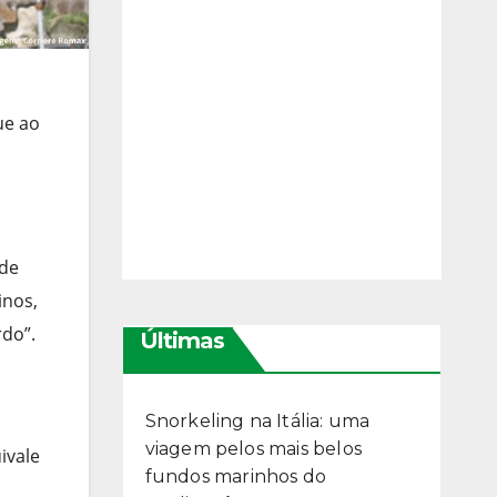
ue ao
 de
inos,
rdo”.
Últimas
Snorkeling na Itália: uma
viagem pelos mais belos
ivale
fundos marinhos do