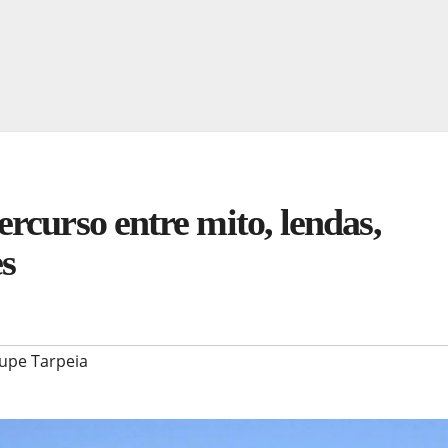
rcurso entre mito, lendas,
es
upe Tarpeia