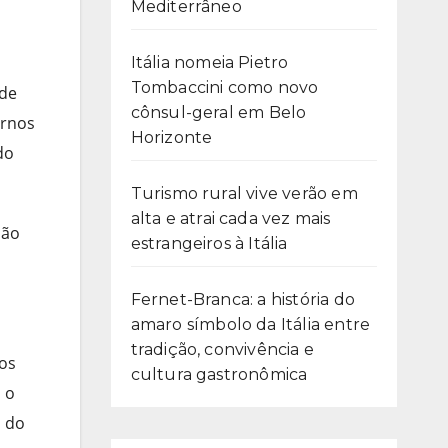
Mediterrâneo
Itália nomeia Pietro
Tombaccini como novo
 de
cônsul-geral em Belo
ernos
Horizonte
do
Turismo rural vive verão em
alta e atrai cada vez mais
não
estrangeiros à Itália
Fernet-Branca: a história do
amaro símbolo da Itália entre
tradição, convivência e
dos
cultura gastronômica
, o
a do