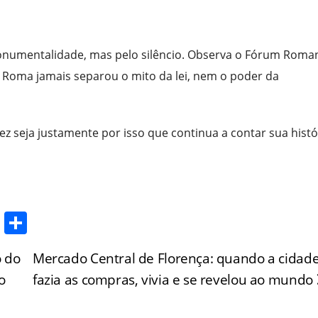
onumentalidade, mas pelo silêncio. Observa o Fórum Roma
e Roma jamais separou o mito da lei, nem o poder da
ez seja justamente por isso que continua a contar sua histó
T
S
w
h
 do
Mercado Central de Florença: quando a cidad
itt
ar
o
fazia as compras, vivia e se revelou ao mundo
er
e