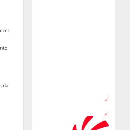
ecer.
onto
s da