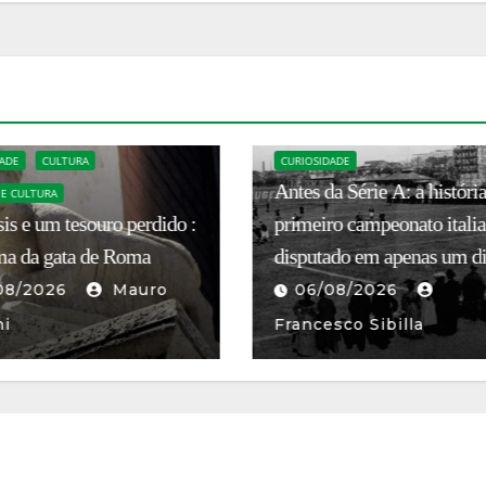
ADE
CURIOSIDADE
HISTÓRIA E CULTURA
a Série A: a história do
O pátio onde Roma se
o campeonato italiano,
transformava em munição:
ado em apenas um dia
segredo escondido de Cast
Sant’Angelo
08/2026
06/08/2026
Mau
sco Sibilla
Fanfoni