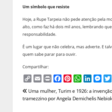
Um símbolo que resiste
Hoje, a Rupe Tarpeia não pede atenção pela m
alto, como faz há dois mil anos, lembrando qu
responsabilidade.
É um lugar que não celebra, mas adverte. E talv
quem sabe parar para ouvir.
Compartilhar:
C
E
Pr
F
Pi
W
Li
M
o
m
in
a
nt
h
n
e
Uma mulher, Turim e 1926: a invenção
Navegação
p
ai
t
c
er
at
k
ss
tramezzino por Angela Demichelis Nebiol
y
l
e
e
s
e
e
de
Li
b
st
A
dI
n