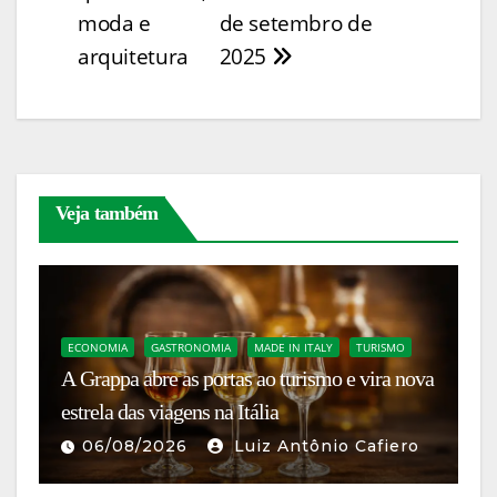
k
er
moda e
de setembro de
arquitetura
2025
Veja também
B
ECONOMIA
GASTRONOMIA
MADE IN ITALY
TURISMO
N
A Grappa abre as portas ao turismo e vira nova
F
estrela das viagens na Itália
ex
06/08/2026
Luiz Antônio Cafiero