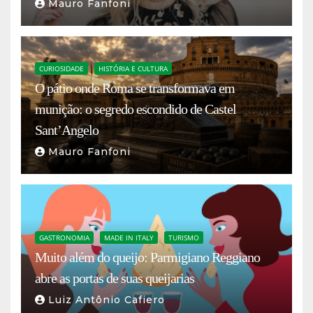
Mauro Fanfoni
CURIOSIDADE
HISTÓRIA E CULTURA
O pátio onde Roma se transformava em
munição: o segredo escondido de Castel
Sant’Angelo
Mauro Fanfoni
GASTRONOMIA
MADE IN ITALY
TURISMO
Muito além do queijo: Parmigiano Reggiano
abre as portas de suas queijarias
Luiz Antônio Cafiero