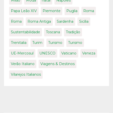
Milão
Moda
natal
Nápoles
Papa Leão XIV
Piemonte
Puglia
Roma
Roma
Roma Antiga
Sardenha
Sicília
Sustentabilidade
Toscana
Tradição
Trenitalia
Turim
Turismo
Turismo
UE-Mercosul
UNESCO
Vaticano
Veneza
Verão Italiano
Viagens & Destinos
Vilarejos Italianos