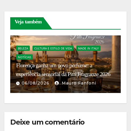
Veja também
BELEZA
CULTURA E ESTILO DE VIDA
MADE IN ITALY
NOTÍCIAS
C
Florença ganha um novo perfume: a
I
experiência sensorial da Pitti Fragranze 2026
c
06/08/2026
Mauro Fanfoni
Deixe um comentário