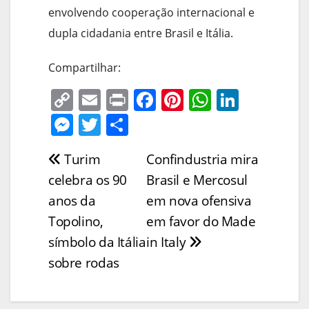
envolvendo cooperação internacional e
dupla cidadania entre Brasil e Itália.
Compartilhar:
C
E
Pr
F
Pi
W
Li
o
m
in
a
nt
h
n
M
T
S
p
ai
t
c
er
at
k
e
w
h
Turim
Confindustria mira
Navegação
y
l
e
e
s
e
ss
itt
ar
celebra os 90
Brasil e Mercosul
Li
b
st
A
dI
e
er
e
de
anos da
em nova ofensiva
n
o
p
n
n
Post
Topolino,
em favor do Made
k
o
p
g
símbolo da Itália
in Italy
k
er
sobre rodas